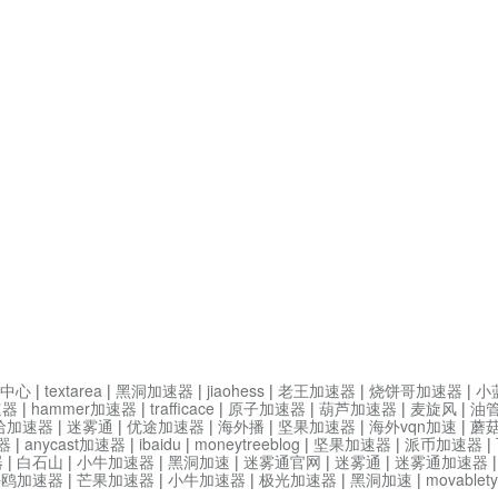
中心
|
textarea
|
黑洞加速器
|
jiaohess
|
老王加速器
|
烧饼哥加速器
|
小
速器
|
hammer加速器
|
trafficace
|
原子加速器
|
葫芦加速器
|
麦旋风
|
油
哈加速器
|
迷雾通
|
优途加速器
|
海外播
|
坚果加速器
|
海外vqn加速
|
蘑
器
|
anycast加速器
|
ibaidu
|
moneytreeblog
|
坚果加速器
|
派币加速器
|
器
|
白石山
|
小牛加速器
|
黑洞加速
|
迷雾通官网
|
迷雾通
|
迷雾通加速器
海鸥加速器
|
芒果加速器
|
小牛加速器
|
极光加速器
|
黑洞加速
|
movable