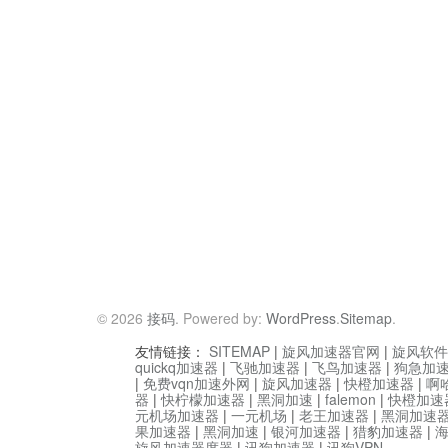
© 2026
接码
. Powered by:
WordPress
.
Sitemap
.
友情链接：
SITEMAP
|
旋风加速器官网
|
旋风软件
quickq加速器
|
飞驰加速器
|
飞鸟加速器
|
狗急加
|
免费vqn加速外网
|
旋风加速器
|
快橙加速器
|
啊
器
|
快柠檬加速器
|
黑洞加速
|
falemon
|
快橙加速
元机场加速器
|
一元机场
|
老王加速器
|
黑洞加速
果加速器
|
黑洞加速
|
银河加速器
|
猎豹加速器
|
旋风加速器度器
|
讯狗加速器
|
讯狗VPN