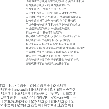
58同城虚拟手机号
临时接收验证码
买国外手机号
免费接收手机验证码
免费接收验证码
免费接码平台
去国外手机号怎么办
国外手机号可以注册微信吗
国外手机号大全
国外虚拟手机号
在线接码
在线短信接收验证码
如何申请虚拟手机号
安接码
微信注册接码
手机号接收验证码
手机接收不到验证码怎么办
手机接收验证码平台
手机验证码接收
拔国外手机号
接收不到验证码
接收不到验证码怎么办
接收手机验证码的平台
接收语音验证码
接码
接码app
接码号
接码平台app
接码平台免费
接码平台官网
接语音验证码
易码接码
极速接码
牛码验证码接收
申请虚拟手机号
短信验证码接收器
神话 接码
神话接码
神话接码平台
虚拟手机号平台
语音验证码接收平台
验证码接收
验证码接码
验证码接码平台
验证码短信接收平台
蓝鸟
|
tiktok加速器
|
旋风加速度器
|
旋风加速
|
管加速器
|
anycastly
|
INS加速器
|
INS加速器免费版
菇加速器
|
毛豆加速器
|
接码平台
|
接码S
|
西柚加速
飞鸟加速器
|
毛豆APP
|
PIKPAK
|
安卓vqn免费
|
一
|
十大免费加速神器
|
猎豹加速器
|
蚂蚁加速器
|
坚
type中文网
|
猎豹加速器官网
|
烧饼哥加速器官网
|