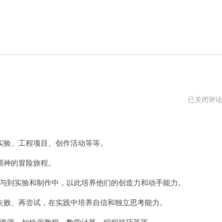
手
已关闭评
机
steam
注
册
账
验、工程项目、创作活动等等。
号
入
精神的冒险旅程。
口
与到实验和制作中，以此培养他们的创造力和动手能力。
败、再尝试，在实践中培养自信和独立思考能力。
资源，如绘画教程、数学计算、编程技巧等等。