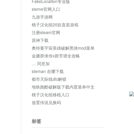
FakeLocation专业版
steme官网入口
九游手游网
桃子汉化组20款直装游戏
注册steam官网
原神下载
奥特曼宇宙英雄破解黑侠mod菜单
金庸群侠传x群芳谱全攻略
… 同意加
steman 在哪下载
都市天际线dlc解锁
地铁跑酷破解版下载内置菜单中文
桃子汉化组移植入口
放置传说兑换码
标签