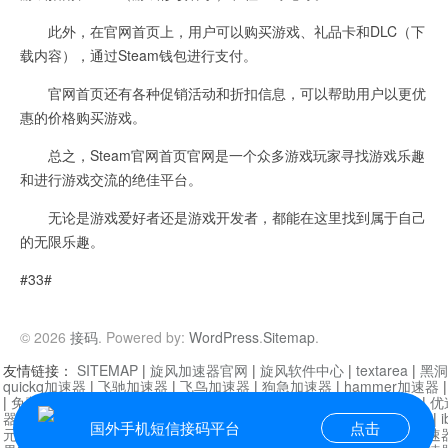
此外，在官网首页上，用户可以购买游戏、礼品卡和DLC（下
载内容），通过Steam钱包进行支付。
官网首页还有各种促销活动和折扣信息，可以帮助用户以更优
惠的价格购买游戏。
总之，Steam官网首页官网是一个众多游戏玩家寻找游戏乐趣
和进行游戏交流的绝佳平台。
无论是游戏爱好者还是游戏开发者，都能在这里找到属于自己
的无限乐趣。
#33#
© 2026
接码
. Powered by:
WordPress
.
Sitemap
.
友情链接：
SITEMAP
|
旋风加速器官网
|
旋风软件中心
|
textarea
|
黑洞
quickq加速器
|
飞驰加速器
|
飞鸟加速器
|
狗急加速器
|
hammer加速器
|
免费vqn加速外网
|
旋风加速器
|
快橙加速器
|
啊哈加速器
|
迷雾通
|
优
器
|
快柠檬加速器
|
黑洞加速
|
falemon
|
快橙加速器
|
anycast加速器
|
i
国外手机短信接码平台
点击
元机场加速器
|
一元机场
|
老王加速器
|
黑洞加速器
|
白石山
|
小牛加速