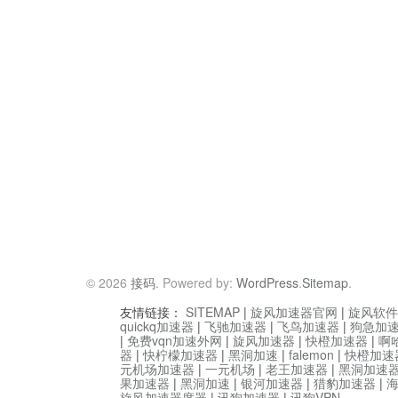
© 2026
接码
. Powered by:
WordPress
.
Sitemap
.
友情链接：
SITEMAP
|
旋风加速器官网
|
旋风软件
quickq加速器
|
飞驰加速器
|
飞鸟加速器
|
狗急加
|
免费vqn加速外网
|
旋风加速器
|
快橙加速器
|
啊
器
|
快柠檬加速器
|
黑洞加速
|
falemon
|
快橙加速
元机场加速器
|
一元机场
|
老王加速器
|
黑洞加速
果加速器
|
黑洞加速
|
银河加速器
|
猎豹加速器
|
旋风加速器度器
|
讯狗加速器
|
讯狗VPN