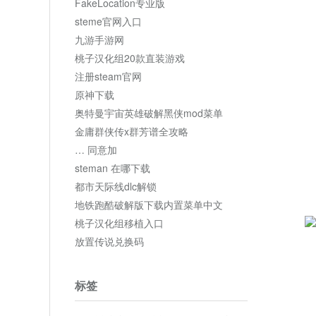
FakeLocation专业版
steme官网入口
九游手游网
桃子汉化组20款直装游戏
注册steam官网
原神下载
奥特曼宇宙英雄破解黑侠mod菜单
金庸群侠传x群芳谱全攻略
… 同意加
steman 在哪下载
都市天际线dlc解锁
地铁跑酷破解版下载内置菜单中文
桃子汉化组移植入口
放置传说兑换码
标签