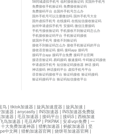
58同城虚拟手机号
临时接收验证码
买国外手机号
免费接收手机验证码
免费接收验证码
免费接码平台
去国外手机号怎么办
国外手机号可以注册微信吗
国外手机号大全
国外虚拟手机号
在线接码
在线短信接收验证码
如何申请虚拟手机号
安接码
微信注册接码
手机号接收验证码
手机接收不到验证码怎么办
手机接收验证码平台
手机验证码接收
拔国外手机号
接收不到验证码
接收不到验证码怎么办
接收手机验证码的平台
接收语音验证码
接码
接码app
接码号
接码平台app
接码平台免费
接码平台官网
接语音验证码
易码接码
极速接码
牛码验证码接收
申请虚拟手机号
短信验证码接收器
神话 接码
神话接码
神话接码平台
虚拟手机号平台
语音验证码接收平台
验证码接收
验证码接码
验证码接码平台
验证码短信接收平台
蓝鸟
|
tiktok加速器
|
旋风加速度器
|
旋风加速
|
管加速器
|
anycastly
|
INS加速器
|
INS加速器免费版
菇加速器
|
毛豆加速器
|
接码平台
|
接码S
|
西柚加速
飞鸟加速器
|
毛豆APP
|
PIKPAK
|
安卓vqn免费
|
一
|
十大免费加速神器
|
猎豹加速器
|
蚂蚁加速器
|
坚
type中文网
|
猎豹加速器官网
|
烧饼哥加速器官网
|