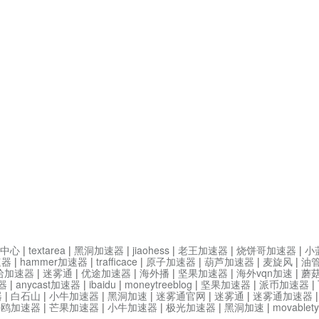
中心
|
textarea
|
黑洞加速器
|
jiaohess
|
老王加速器
|
烧饼哥加速器
|
小
速器
|
hammer加速器
|
trafficace
|
原子加速器
|
葫芦加速器
|
麦旋风
|
油
哈加速器
|
迷雾通
|
优途加速器
|
海外播
|
坚果加速器
|
海外vqn加速
|
蘑
器
|
anycast加速器
|
ibaidu
|
moneytreeblog
|
坚果加速器
|
派币加速器
|
器
|
白石山
|
小牛加速器
|
黑洞加速
|
迷雾通官网
|
迷雾通
|
迷雾通加速器
海鸥加速器
|
芒果加速器
|
小牛加速器
|
极光加速器
|
黑洞加速
|
movable