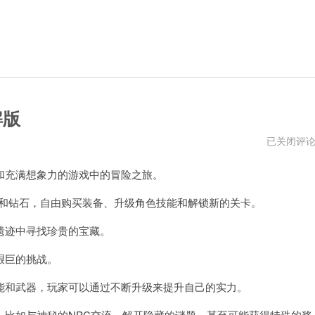
解版
99999999
已关闭评
金
币
充满想象力的游戏中的冒险之旅。
钻
石
的
金币和钻石，自由购买装备、升级角色技能和解锁新的关卡。
游
戏
迹中寻找珍贵的宝藏。
破
解
版
艰巨的挑战。
和武器，玩家可以通过不断升级来提升自己的实力。
比如与神秘的NPC交流，解开隐藏的谜题，甚至可能获得特殊的奖