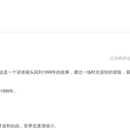
重
已关闭评
返
未
: 这是一个讲述镜头回到1999年的故事，通过一场时光逆转的冒险，
来
1999
角
色
999年。
。
放和自由，世界也逐渐缩小。