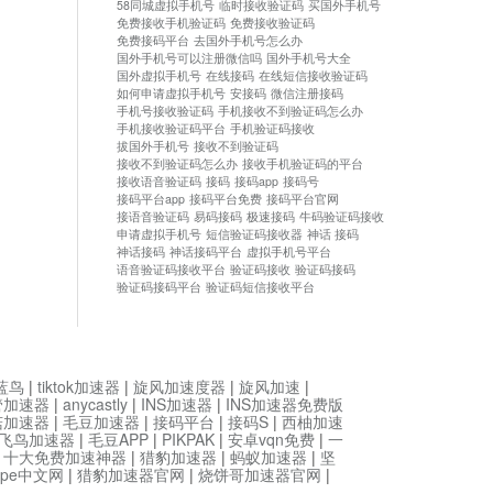
58同城虚拟手机号
临时接收验证码
买国外手机号
免费接收手机验证码
免费接收验证码
免费接码平台
去国外手机号怎么办
国外手机号可以注册微信吗
国外手机号大全
国外虚拟手机号
在线接码
在线短信接收验证码
如何申请虚拟手机号
安接码
微信注册接码
手机号接收验证码
手机接收不到验证码怎么办
手机接收验证码平台
手机验证码接收
拔国外手机号
接收不到验证码
接收不到验证码怎么办
接收手机验证码的平台
接收语音验证码
接码
接码app
接码号
接码平台app
接码平台免费
接码平台官网
接语音验证码
易码接码
极速接码
牛码验证码接收
申请虚拟手机号
短信验证码接收器
神话 接码
神话接码
神话接码平台
虚拟手机号平台
语音验证码接收平台
验证码接收
验证码接码
验证码接码平台
验证码短信接收平台
蓝鸟
|
tiktok加速器
|
旋风加速度器
|
旋风加速
|
管加速器
|
anycastly
|
INS加速器
|
INS加速器免费版
菇加速器
|
毛豆加速器
|
接码平台
|
接码S
|
西柚加速
飞鸟加速器
|
毛豆APP
|
PIKPAK
|
安卓vqn免费
|
一
|
十大免费加速神器
|
猎豹加速器
|
蚂蚁加速器
|
坚
type中文网
|
猎豹加速器官网
|
烧饼哥加速器官网
|