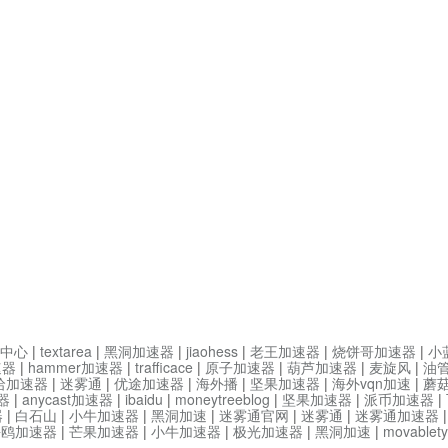
中心
|
textarea
|
黑洞加速器
|
jiaohess
|
老王加速器
|
烧饼哥加速器
|
小
速器
|
hammer加速器
|
trafficace
|
原子加速器
|
葫芦加速器
|
麦旋风
|
油
哈加速器
|
迷雾通
|
优途加速器
|
海外播
|
坚果加速器
|
海外vqn加速
|
蘑
器
|
anycast加速器
|
ibaidu
|
moneytreeblog
|
坚果加速器
|
派币加速器
|
器
|
白石山
|
小牛加速器
|
黑洞加速
|
迷雾通官网
|
迷雾通
|
迷雾通加速器
海鸥加速器
|
芒果加速器
|
小牛加速器
|
极光加速器
|
黑洞加速
|
movable