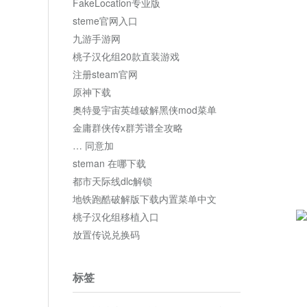
FakeLocation专业版
steme官网入口
九游手游网
桃子汉化组20款直装游戏
注册steam官网
原神下载
奥特曼宇宙英雄破解黑侠mod菜单
金庸群侠传x群芳谱全攻略
… 同意加
steman 在哪下载
都市天际线dlc解锁
地铁跑酷破解版下载内置菜单中文
桃子汉化组移植入口
放置传说兑换码
标签