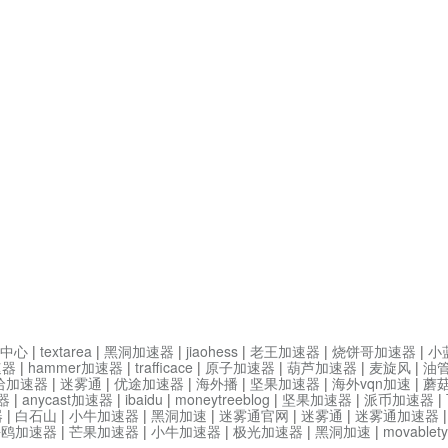
中心
|
textarea
|
黑洞加速器
|
jiaohess
|
老王加速器
|
烧饼哥加速器
|
小
速器
|
hammer加速器
|
trafficace
|
原子加速器
|
葫芦加速器
|
麦旋风
|
油
哈加速器
|
迷雾通
|
优途加速器
|
海外播
|
坚果加速器
|
海外vqn加速
|
蘑
器
|
anycast加速器
|
ibaidu
|
moneytreeblog
|
坚果加速器
|
派币加速器
|
器
|
白石山
|
小牛加速器
|
黑洞加速
|
迷雾通官网
|
迷雾通
|
迷雾通加速器
海鸥加速器
|
芒果加速器
|
小牛加速器
|
极光加速器
|
黑洞加速
|
movable