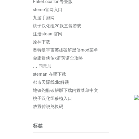
FakeLocation专业版
steme官网入口
九游手游网
桃子汉化组20款直装游戏
注册steam官网
原神下载
奥特曼宇宙英雄破解黑侠mod菜单
金庸群侠传x群芳谱全攻略
… 同意加
steman 在哪下载
都市天际线dlc解锁
地铁跑酷破解版下载内置菜单中文
桃子汉化组移植入口
放置传说兑换码
标签