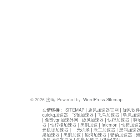
© 2026
接码
. Powered by:
WordPress
.
Sitemap
.
友情链接：
SITEMAP
|
旋风加速器官网
|
旋风软件
quickq加速器
|
飞驰加速器
|
飞鸟加速器
|
狗急加
|
免费vqn加速外网
|
旋风加速器
|
快橙加速器
|
啊
器
|
快柠檬加速器
|
黑洞加速
|
falemon
|
快橙加速
元机场加速器
|
一元机场
|
老王加速器
|
黑洞加速
果加速器
|
黑洞加速
|
银河加速器
|
猎豹加速器
|
旋风加速器度器
|
讯狗加速器
|
讯狗VPN