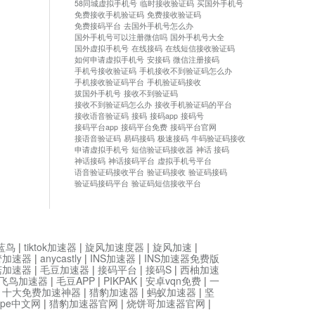
58同城虚拟手机号
临时接收验证码
买国外手机号
免费接收手机验证码
免费接收验证码
免费接码平台
去国外手机号怎么办
国外手机号可以注册微信吗
国外手机号大全
国外虚拟手机号
在线接码
在线短信接收验证码
如何申请虚拟手机号
安接码
微信注册接码
手机号接收验证码
手机接收不到验证码怎么办
手机接收验证码平台
手机验证码接收
拔国外手机号
接收不到验证码
接收不到验证码怎么办
接收手机验证码的平台
接收语音验证码
接码
接码app
接码号
接码平台app
接码平台免费
接码平台官网
接语音验证码
易码接码
极速接码
牛码验证码接收
申请虚拟手机号
短信验证码接收器
神话 接码
神话接码
神话接码平台
虚拟手机号平台
语音验证码接收平台
验证码接收
验证码接码
验证码接码平台
验证码短信接收平台
蓝鸟
|
tiktok加速器
|
旋风加速度器
|
旋风加速
|
管加速器
|
anycastly
|
INS加速器
|
INS加速器免费版
菇加速器
|
毛豆加速器
|
接码平台
|
接码S
|
西柚加速
飞鸟加速器
|
毛豆APP
|
PIKPAK
|
安卓vqn免费
|
一
|
十大免费加速神器
|
猎豹加速器
|
蚂蚁加速器
|
坚
type中文网
|
猎豹加速器官网
|
烧饼哥加速器官网
|