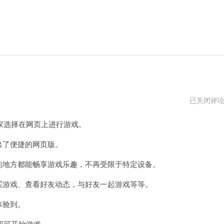
steam
已关闭评
平
台
选择在网页上进行游戏。
官
网
出了便捷的网页版。
的地方都能畅享游戏乐趣，不再受限于特定设备。
买游戏、查看好友动态，与好友一起游戏等等。
体验到。
即可开始游戏。