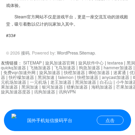
戏体验。
Steam官方网站不仅是游戏平台，更是一座交流互动的游戏殿
堂，吸引着数以亿计的玩家加入其中。
#33#
© 2026
接码
. Powered by:
WordPress
.
Sitemap
.
友情链接：
SITEMAP
|
旋风加速器官网
|
旋风软件中心
|
textarea
|
黑洞
quickq加速器
|
飞驰加速器
|
飞鸟加速器
|
狗急加速器
|
hammer加速器
|
免费vqn加速外网
|
旋风加速器
|
快橙加速器
|
啊哈加速器
|
迷雾通
|
优
器
|
快柠檬加速器
|
黑洞加速
|
falemon
|
快橙加速器
|
anycast加速器
|
i
元机场加速器
|
一元机场
|
老王加速器
|
黑洞加速器
|
白石山
|
小牛加速
果加速器
|
黑洞加速
|
银河加速器
|
猎豹加速器
|
海鸥加速器
|
芒果加速
旋风加速器度器
|
讯狗加速器
|
讯狗VPN
国外手机短信接码平台
点击