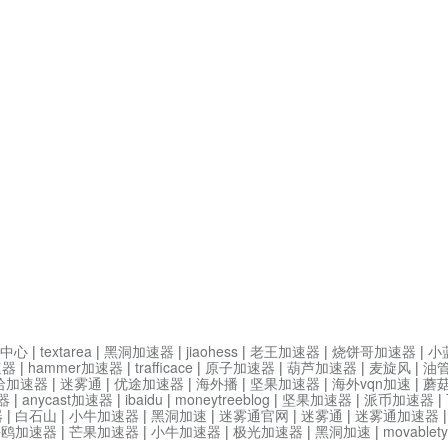
中心
|
textarea
|
黑洞加速器
|
jiaohess
|
老王加速器
|
烧饼哥加速器
|
小
速器
|
hammer加速器
|
trafficace
|
原子加速器
|
葫芦加速器
|
麦旋风
|
油
哈加速器
|
迷雾通
|
优途加速器
|
海外播
|
坚果加速器
|
海外vqn加速
|
蘑
器
|
anycast加速器
|
ibaidu
|
moneytreeblog
|
坚果加速器
|
派币加速器
|
器
|
白石山
|
小牛加速器
|
黑洞加速
|
迷雾通官网
|
迷雾通
|
迷雾通加速器
海鸥加速器
|
芒果加速器
|
小牛加速器
|
极光加速器
|
黑洞加速
|
movable