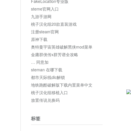
FakeLocation专业版
steme官网入口
九游手游网
桃子汉化组20款直装游戏
注册steam官网
原神下载
奥特曼宇宙英雄破解黑侠mod菜单
金庸群侠传x群芳谱全攻略
… 同意加
steman 在哪下载
都市天际线dlc解锁
地铁跑酷破解版下载内置菜单中文
桃子汉化组移植入口
放置传说兑换码
标签