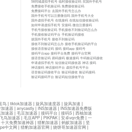
58同城虚拟手机号
临时接收验证码
买国外手机号
免费接收手机验证码
免费接收验证码
免费接码平台
去国外手机号怎么办
国外手机号可以注册微信吗
国外手机号大全
国外虚拟手机号
在线接码
在线短信接收验证码
如何申请虚拟手机号
安接码
微信注册接码
手机号接收验证码
手机接收不到验证码怎么办
手机接收验证码平台
手机验证码接收
拔国外手机号
接收不到验证码
接收不到验证码怎么办
接收手机验证码的平台
接收语音验证码
接码
接码app
接码号
接码平台app
接码平台免费
接码平台官网
接语音验证码
易码接码
极速接码
牛码验证码接收
申请虚拟手机号
短信验证码接收器
神话 接码
神话接码
神话接码平台
虚拟手机号平台
语音验证码接收平台
验证码接收
验证码接码
验证码接码平台
验证码短信接收平台
蓝鸟
|
tiktok加速器
|
旋风加速度器
|
旋风加速
|
管加速器
|
anycastly
|
INS加速器
|
INS加速器免费版
菇加速器
|
毛豆加速器
|
接码平台
|
接码S
|
西柚加速
飞鸟加速器
|
毛豆APP
|
PIKPAK
|
安卓vqn免费
|
一
|
十大免费加速神器
|
猎豹加速器
|
蚂蚁加速器
|
坚
type中文网
|
猎豹加速器官网
|
烧饼哥加速器官网
|