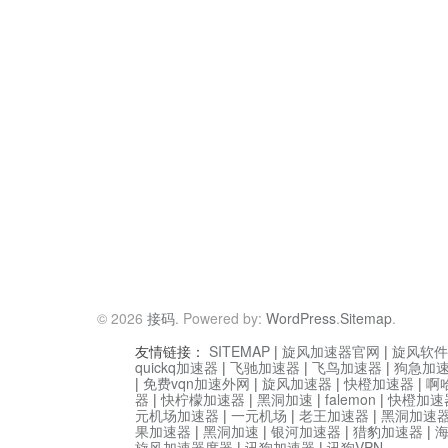
© 2026
接码
. Powered by:
WordPress
.
Sitemap
.
友情链接：
SITEMAP
|
旋风加速器官网
|
旋风软件
quickq加速器
|
飞驰加速器
|
飞鸟加速器
|
狗急加
|
免费vqn加速外网
|
旋风加速器
|
快橙加速器
|
啊
器
|
快柠檬加速器
|
黑洞加速
|
falemon
|
快橙加速
元机场加速器
|
一元机场
|
老王加速器
|
黑洞加速
果加速器
|
黑洞加速
|
银河加速器
|
猎豹加速器
|
旋风加速器度器
|
讯狗加速器
|
讯狗VPN