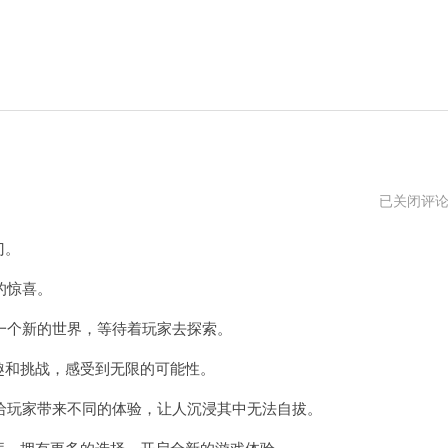
steam
已关闭评
官
网
门。
的惊喜。
个新的世界，等待着玩家去探索。
趣和挑战，感受到无限的可能性。
玩家带来不同的体验，让人沉浸其中无法自拔。
库，拥有更多的选择，开启全新的游戏体验。