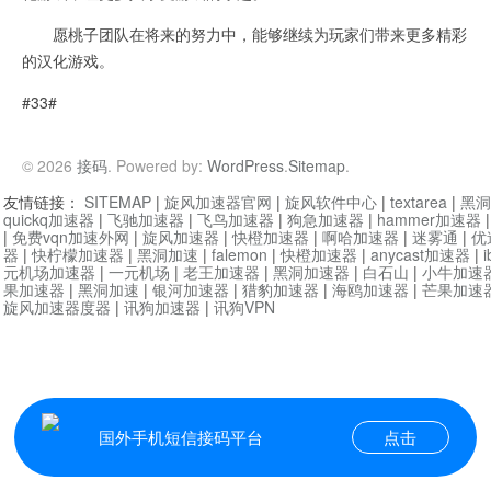
愿桃子团队在将来的努力中，能够继续为玩家们带来更多精彩
的汉化游戏。
#33#
© 2026
接码
. Powered by:
WordPress
.
Sitemap
.
友情链接：
SITEMAP
|
旋风加速器官网
|
旋风软件中心
|
textarea
|
黑洞
quickq加速器
|
飞驰加速器
|
飞鸟加速器
|
狗急加速器
|
hammer加速器
|
免费vqn加速外网
|
旋风加速器
|
快橙加速器
|
啊哈加速器
|
迷雾通
|
优
器
|
快柠檬加速器
|
黑洞加速
|
falemon
|
快橙加速器
|
anycast加速器
|
i
元机场加速器
|
一元机场
|
老王加速器
|
黑洞加速器
|
白石山
|
小牛加速
果加速器
|
黑洞加速
|
银河加速器
|
猎豹加速器
|
海鸥加速器
|
芒果加速
旋风加速器度器
|
讯狗加速器
|
讯狗VPN
国外手机短信接码平台
点击