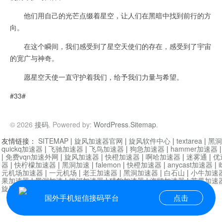
他们用自己的光芒点缀着星空，让人们在黑暗中找到前行的方
向。
在这个瞬间，我们感受到了星空天使们的存在，感受到了宇宙
的宽广与神奇。
愿星空天使一直守护着我们，给予我们力量与希望。
#33#
© 2026
接码
. Powered by:
WordPress
.
Sitemap
.
友情链接：
SITEMAP
|
旋风加速器官网
|
旋风软件中心
|
textarea
|
黑洞
quickq加速器
|
飞驰加速器
|
飞鸟加速器
|
狗急加速器
|
hammer加速器
|
免费vqn加速外网
|
旋风加速器
|
快橙加速器
|
啊哈加速器
|
迷雾通
|
优
器
|
快柠檬加速器
|
黑洞加速
|
falemon
|
快橙加速器
|
anycast加速器
|
i
元机场加速器
|
一元机场
|
老王加速器
|
黑洞加速器
|
白石山
|
小牛加速
果加速器
|
黑洞加速
|
银河加速器
|
猎豹加速器
|
海鸥加速器
|
芒果加速
旋风加速器度器
|
讯狗加速器
|
讯狗VPN
国外手机短信接码平台
点击