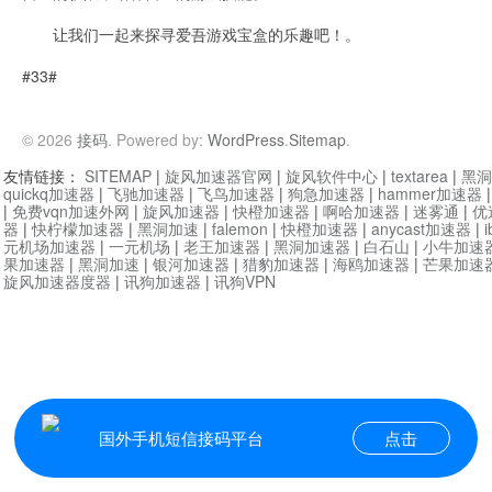
让我们一起来探寻爱吾游戏宝盒的乐趣吧！。
#33#
© 2026
接码
. Powered by:
WordPress
.
Sitemap
.
友情链接：
SITEMAP
|
旋风加速器官网
|
旋风软件中心
|
textarea
|
黑洞
quickq加速器
|
飞驰加速器
|
飞鸟加速器
|
狗急加速器
|
hammer加速器
|
免费vqn加速外网
|
旋风加速器
|
快橙加速器
|
啊哈加速器
|
迷雾通
|
优
器
|
快柠檬加速器
|
黑洞加速
|
falemon
|
快橙加速器
|
anycast加速器
|
i
元机场加速器
|
一元机场
|
老王加速器
|
黑洞加速器
|
白石山
|
小牛加速
果加速器
|
黑洞加速
|
银河加速器
|
猎豹加速器
|
海鸥加速器
|
芒果加速
旋风加速器度器
|
讯狗加速器
|
讯狗VPN
国外手机短信接码平台
点击