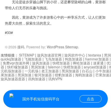
无论是徒步穿越山脚下的小径，还是攀登陡峭的山峰，黄游都
带给人们无尽的乐趣与挑战。
因此，黄游成为了许多游客心中的一种享乐方式，让人们更加
热爱大自然，探索生活的意义。
#33#
© 2026
接码
. Powered by:
WordPress
.
Sitemap
.
友情链接：
SITEMAP
|
旋风加速器官网
|
旋风软件中心
|
textarea
|
黑洞
quickq加速器
|
飞驰加速器
|
飞鸟加速器
|
狗急加速器
|
hammer加速器
|
免费vqn加速外网
|
旋风加速器
|
快橙加速器
|
啊哈加速器
|
迷雾通
|
优
器
|
快柠檬加速器
|
黑洞加速
|
falemon
|
快橙加速器
|
anycast加速器
|
i
元机场加速器
|
一元机场
|
老王加速器
|
黑洞加速器
|
白石山
|
小牛加速
果加速器
|
黑洞加速
|
银河加速器
|
猎豹加速器
|
海鸥加速器
|
芒果加速
旋风加速器度器
|
讯狗加速器
|
讯狗VPN
国外手机短信接码平台
点击