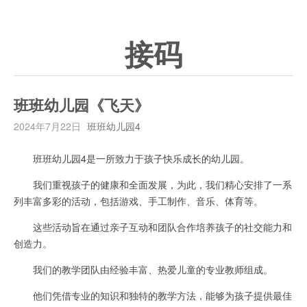
接码
班班幼儿园《飞天》
2024年7月22日
班班幼儿园4
班班幼儿园4是一所致力于孩子快乐成长的幼儿园。
我们重视孩子的健康和全面发展，为此，我们精心安排了一系
列丰富多彩的活动，包括游戏、手工制作、音乐、体育等。
这些活动旨在通过亲子互动和团队合作培养孩子的社交能力和
创造力。
我们的教学团队由经验丰富、热爱儿童的专业教师组成。
他们凭借专业的知识和独特的教学方法，能够为孩子提供最佳