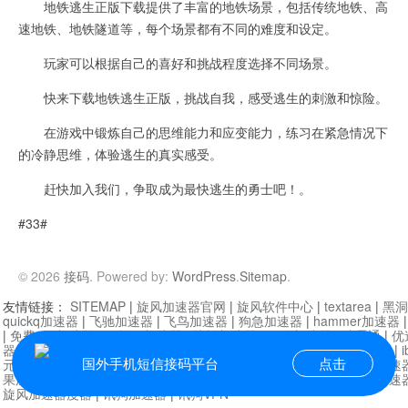
地铁逃生正版下载提供了丰富的地铁场景，包括传统地铁、高
速地铁、地铁隧道等，每个场景都有不同的难度和设定。
玩家可以根据自己的喜好和挑战程度选择不同场景。
快来下载地铁逃生正版，挑战自我，感受逃生的刺激和惊险。
在游戏中锻炼自己的思维能力和应变能力，练习在紧急情况下
的冷静思维，体验逃生的真实感受。
赶快加入我们，争取成为最快逃生的勇士吧！。
#33#
© 2026
接码
. Powered by:
WordPress
.
Sitemap
.
友情链接：
SITEMAP
|
旋风加速器官网
|
旋风软件中心
|
textarea
|
黑洞
quickq加速器
|
飞驰加速器
|
飞鸟加速器
|
狗急加速器
|
hammer加速器
|
免费vqn加速外网
|
旋风加速器
|
快橙加速器
|
啊哈加速器
|
迷雾通
|
优
器
|
快柠檬加速器
|
黑洞加速
|
falemon
|
快橙加速器
|
anycast加速器
|
i
国外手机短信接码平台
点击
元机场加速器
|
一元机场
|
老王加速器
|
黑洞加速器
|
白石山
|
小牛加速
果加速器
|
黑洞加速
|
银河加速器
|
猎豹加速器
|
海鸥加速器
|
芒果加速
旋风加速器度器
|
讯狗加速器
|
讯狗VPN