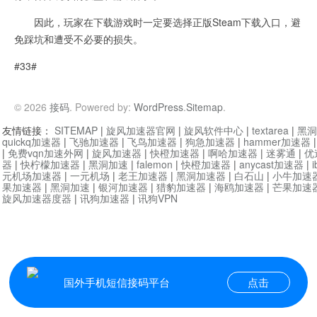
因此，玩家在下载游戏时一定要选择正版Steam下载入口，避
免踩坑和遭受不必要的损失。
#33#
© 2026
接码
. Powered by:
WordPress
.
Sitemap
.
友情链接：
SITEMAP
|
旋风加速器官网
|
旋风软件中心
|
textarea
|
黑洞
quickq加速器
|
飞驰加速器
|
飞鸟加速器
|
狗急加速器
|
hammer加速器
|
免费vqn加速外网
|
旋风加速器
|
快橙加速器
|
啊哈加速器
|
迷雾通
|
优
器
|
快柠檬加速器
|
黑洞加速
|
falemon
|
快橙加速器
|
anycast加速器
|
i
元机场加速器
|
一元机场
|
老王加速器
|
黑洞加速器
|
白石山
|
小牛加速
果加速器
|
黑洞加速
|
银河加速器
|
猎豹加速器
|
海鸥加速器
|
芒果加速
旋风加速器度器
|
讯狗加速器
|
讯狗VPN
国外手机短信接码平台
点击