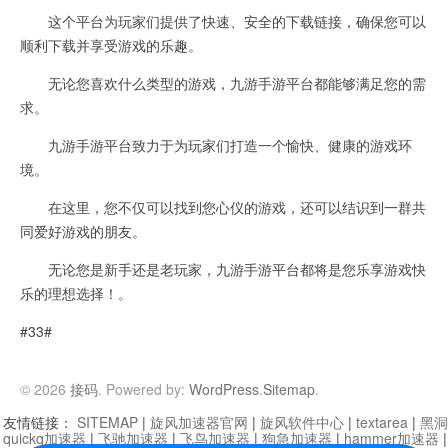
这个平台为玩家们提供了快速、安全的下载链接，确保您可以
顺利下载并享受游戏的乐趣。
无论您喜欢什么类型的游戏，九游手游平台都能够满足您的需
求。
九游手游平台致力于为玩家们打造一个愉快、健康的游戏环
境。
在这里，您不仅可以找到您心仪的游戏，还可以结识到一群共
同爱好游戏的朋友。
无论您是新手还是老玩家，九游手游平台都将是您乐享游戏快
乐的理想选择！。
#33#
© 2026
接码
. Powered by:
WordPress
.
Sitemap
.
友情链接：
SITEMAP
|
旋风加速器官网
|
旋风软件中心
|
textarea
|
黑洞
quickq加速器
|
飞驰加速器
|
飞鸟加速器
|
狗急加速器
|
hammer加速器