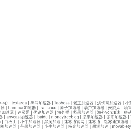
中心
|
textarea
|
黑洞加速器
|
jiaohess
|
老王加速器
|
烧饼哥加速器
|
小
速器
|
hammer加速器
|
trafficace
|
原子加速器
|
葫芦加速器
|
麦旋风
|
油
哈加速器
|
迷雾通
|
优途加速器
|
海外播
|
坚果加速器
|
海外vqn加速
|
蘑
器
|
anycast加速器
|
ibaidu
|
moneytreeblog
|
坚果加速器
|
派币加速器
|
器
|
白石山
|
小牛加速器
|
黑洞加速
|
迷雾通官网
|
迷雾通
|
迷雾通加速器
海鸥加速器
|
芒果加速器
|
小牛加速器
|
极光加速器
|
黑洞加速
|
movable