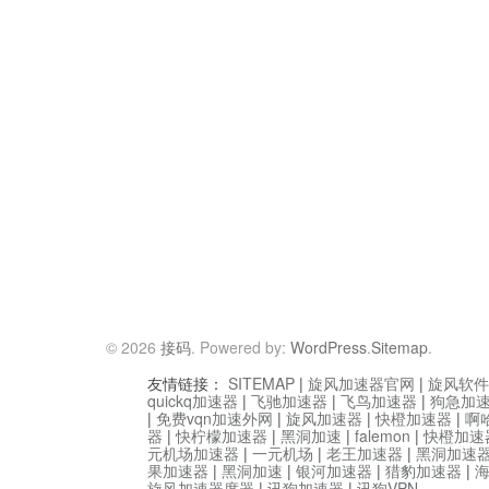
© 2026
接码
. Powered by:
WordPress
.
Sitemap
.
友情链接：
SITEMAP
|
旋风加速器官网
|
旋风软件
quickq加速器
|
飞驰加速器
|
飞鸟加速器
|
狗急加
|
免费vqn加速外网
|
旋风加速器
|
快橙加速器
|
啊
器
|
快柠檬加速器
|
黑洞加速
|
falemon
|
快橙加速
元机场加速器
|
一元机场
|
老王加速器
|
黑洞加速
果加速器
|
黑洞加速
|
银河加速器
|
猎豹加速器
|
旋风加速器度器
|
讯狗加速器
|
讯狗VPN