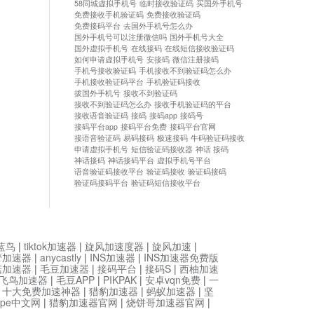
58同城虚拟手机号
临时接收验证码
买国外手机号
免费接收手机验证码
免费接收验证码
免费接码平台
去国外手机号怎么办
国外手机号可以注册微信吗
国外手机号大全
国外虚拟手机号
在线接码
在线短信接收验证码
如何申请虚拟手机号
安接码
微信注册接码
手机号接收验证码
手机接收不到验证码怎么办
手机接收验证码平台
手机验证码接收
拔国外手机号
接收不到验证码
接收不到验证码怎么办
接收手机验证码的平台
接收语音验证码
接码
接码app
接码号
接码平台app
接码平台免费
接码平台官网
接语音验证码
易码接码
极速接码
牛码验证码接收
申请虚拟手机号
短信验证码接收器
神话 接码
神话接码
神话接码平台
虚拟手机号平台
语音验证码接收平台
验证码接收
验证码接码
验证码接码平台
验证码短信接收平台
蓝鸟
|
tiktok加速器
|
旋风加速度器
|
旋风加速
|
管加速器
|
anycastly
|
INS加速器
|
INS加速器免费版
菇加速器
|
毛豆加速器
|
接码平台
|
接码S
|
西柚加速
飞鸟加速器
|
毛豆APP
|
PIKPAK
|
安卓vqn免费
|
一
|
十大免费加速神器
|
猎豹加速器
|
蚂蚁加速器
|
坚
type中文网
|
猎豹加速器官网
|
烧饼哥加速器官网
|