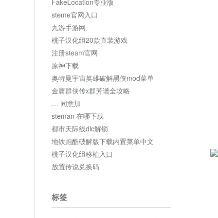
FakeLocation专业版
steme官网入口
九游手游网
桃子汉化组20款直装游戏
注册steam官网
原神下载
奥特曼宇宙英雄破解黑侠mod菜单
金庸群侠传x群芳谱全攻略
… 同意加
steman 在哪下载
都市天际线dlc解锁
地铁跑酷破解版下载内置菜单中文
桃子汉化组移植入口
放置传说兑换码
标签