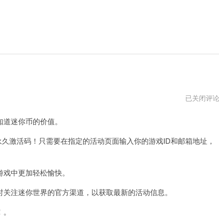
万
已关闭评
能
激
道迷你币的价值。
活
码
10000
的永久激活码！只需要在指定的活动页面输入你的游戏ID和邮箱地址，
迷
你
币
戏中更加轻松愉快。
关注迷你世界的官方渠道，以获取最新的活动信息。
！。