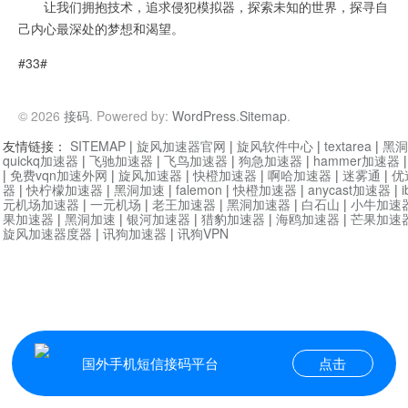
让我们拥抱技术，追求侵犯模拟器，探索未知的世界，探寻自
己内心最深处的梦想和渴望。
#33#
© 2026
接码
. Powered by:
WordPress
.
Sitemap
.
友情链接：
SITEMAP
|
旋风加速器官网
|
旋风软件中心
|
textarea
|
黑洞
quickq加速器
|
飞驰加速器
|
飞鸟加速器
|
狗急加速器
|
hammer加速器
|
免费vqn加速外网
|
旋风加速器
|
快橙加速器
|
啊哈加速器
|
迷雾通
|
优
器
|
快柠檬加速器
|
黑洞加速
|
falemon
|
快橙加速器
|
anycast加速器
|
i
元机场加速器
|
一元机场
|
老王加速器
|
黑洞加速器
|
白石山
|
小牛加速
果加速器
|
黑洞加速
|
银河加速器
|
猎豹加速器
|
海鸥加速器
|
芒果加速
旋风加速器度器
|
讯狗加速器
|
讯狗VPN
国外手机短信接码平台
点击