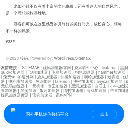
米加小镇不仅有着丰富的文化底蕴，还有着迷人的自然风光，
是一个理想的旅游胜地。
游客们可以在这里感受岁月静好的美好时光，放松身心，领略
不一样的风景。
#33#
© 2026
接码
. Powered by:
WordPress
.
Sitemap
.
友情链接：
SITEMAP
|
旋风加速器官网
|
旋风软件中心
|
textarea
|
黑洞
quickq加速器
|
飞驰加速器
|
飞鸟加速器
|
狗急加速器
|
hammer加速器
|
免费vqn加速外网
|
旋风加速器
|
快橙加速器
|
啊哈加速器
|
迷雾通
|
优
器
|
快柠檬加速器
|
黑洞加速
|
falemon
|
快橙加速器
|
anycast加速器
|
i
元机场加速器
|
一元机场
|
老王加速器
|
黑洞加速器
|
白石山
|
小牛加速
果加速器
|
黑洞加速
|
银河加速器
|
猎豹加速器
|
海鸥加速器
|
芒果加速
旋风加速器度器
|
讯狗加速器
|
讯狗VPN
国外手机短信接码平台
点击