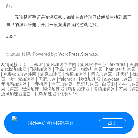
战。
无论是新手还是资深玩家，都能在泰拉瑞亚破解版中找到属于
自己的游戏乐趣，开启一段充满冒险的游戏之旅。
#33#
© 2026
接码
. Powered by:
WordPress
.
Sitemap
.
友情链接：
SITEMAP
|
旋风加速器官网
|
旋风软件中心
|
textarea
|
黑洞
quickq加速器
|
飞驰加速器
|
飞鸟加速器
|
狗急加速器
|
hammer加速器
|
免费vqn加速外网
|
旋风加速器
|
快橙加速器
|
啊哈加速器
|
迷雾通
|
优
器
|
快柠檬加速器
|
黑洞加速
|
falemon
|
快橙加速器
|
anycast加速器
|
i
元机场加速器
|
一元机场
|
老王加速器
|
黑洞加速器
|
白石山
|
小牛加速
果加速器
|
黑洞加速
|
银河加速器
|
猎豹加速器
|
海鸥加速器
|
芒果加速
旋风加速器度器
|
讯狗加速器
|
讯狗VPN
国外手机短信接码平台
点击