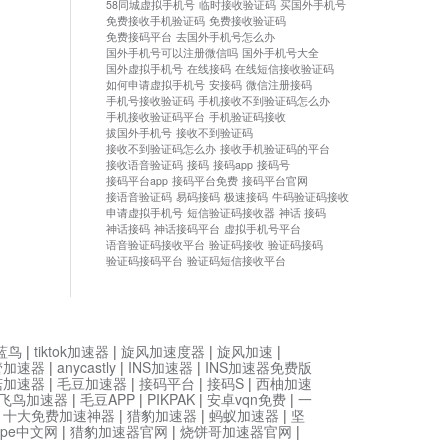
58同城虚拟手机号
临时接收验证码
买国外手机号
免费接收手机验证码
免费接收验证码
免费接码平台
去国外手机号怎么办
国外手机号可以注册微信吗
国外手机号大全
国外虚拟手机号
在线接码
在线短信接收验证码
如何申请虚拟手机号
安接码
微信注册接码
手机号接收验证码
手机接收不到验证码怎么办
手机接收验证码平台
手机验证码接收
拔国外手机号
接收不到验证码
接收不到验证码怎么办
接收手机验证码的平台
接收语音验证码
接码
接码app
接码号
接码平台app
接码平台免费
接码平台官网
接语音验证码
易码接码
极速接码
牛码验证码接收
申请虚拟手机号
短信验证码接收器
神话 接码
神话接码
神话接码平台
虚拟手机号平台
语音验证码接收平台
验证码接收
验证码接码
验证码接码平台
验证码短信接收平台
蓝鸟
|
tiktok加速器
|
旋风加速度器
|
旋风加速
|
管加速器
|
anycastly
|
INS加速器
|
INS加速器免费版
菇加速器
|
毛豆加速器
|
接码平台
|
接码S
|
西柚加速
飞鸟加速器
|
毛豆APP
|
PIKPAK
|
安卓vqn免费
|
一
|
十大免费加速神器
|
猎豹加速器
|
蚂蚁加速器
|
坚
type中文网
|
猎豹加速器官网
|
烧饼哥加速器官网
|