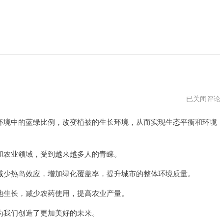
原
已关闭评
神
辅
境中的蓝绿比例，改变植被的生长环境，从而实现生态平衡和环境
助
科
技
永
久
农业领域，受到越来越多人的青睐。
免
费
少热岛效应，增加绿化覆盖率，提升城市的整体环境质量。
生长，减少农药使用，提高农业产量。
我们创造了更加美好的未来。