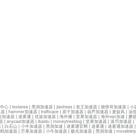
中心
|
textarea
|
黑洞加速器
|
jiaohess
|
老王加速器
|
烧饼哥加速器
|
小
速器
|
hammer加速器
|
trafficace
|
原子加速器
|
葫芦加速器
|
麦旋风
|
油
哈加速器
|
迷雾通
|
优途加速器
|
海外播
|
坚果加速器
|
海外vqn加速
|
蘑
器
|
anycast加速器
|
ibaidu
|
moneytreeblog
|
坚果加速器
|
派币加速器
|
器
|
白石山
|
小牛加速器
|
黑洞加速
|
迷雾通官网
|
迷雾通
|
迷雾通加速器
海鸥加速器
|
芒果加速器
|
小牛加速器
|
极光加速器
|
黑洞加速
|
movable