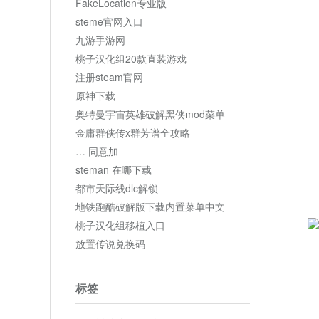
FakeLocation专业版
steme官网入口
九游手游网
桃子汉化组20款直装游戏
注册steam官网
原神下载
奥特曼宇宙英雄破解黑侠mod菜单
金庸群侠传x群芳谱全攻略
… 同意加
steman 在哪下载
都市天际线dlc解锁
地铁跑酷破解版下载内置菜单中文
桃子汉化组移植入口
放置传说兑换码
标签