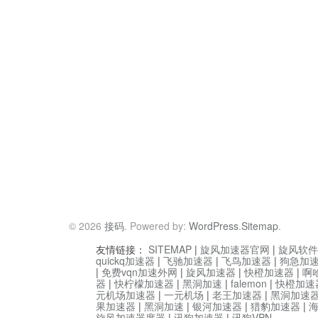
© 2026
接码
. Powered by:
WordPress
.
Sitemap
.
友情链接：
SITEMAP
|
旋风加速器官网
|
旋风软件
quickq加速器
|
飞驰加速器
|
飞鸟加速器
|
狗急加
|
免费vqn加速外网
|
旋风加速器
|
快橙加速器
|
啊
器
|
快柠檬加速器
|
黑洞加速
|
falemon
|
快橙加速
元机场加速器
|
一元机场
|
老王加速器
|
黑洞加速
果加速器
|
黑洞加速
|
银河加速器
|
猎豹加速器
|
旋风加速器度器
|
讯狗加速器
|
讯狗VPN