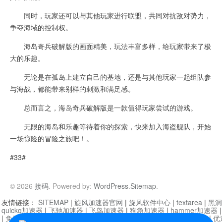
同时，玩家还可以与其他玩家进行联盟，共同对抗敌对势力，
争夺海域的控制权。
海岛奇兵破解版的画面精美，玩法丰富多样，给玩家带来了极
大的乐趣。
无论是在孤岛上建立自己的基地，还是与其他玩家一起组队参
与海战，都能带来别样的刺激和满足感。
总而言之，海岛奇兵破解版是一款值得玩家尝试的游戏。
无限的海岛和乐趣等待着你的探索，快来加入海盗舰队，开始
一场惊险的冒险之旅吧！。
#33#
© 2026
接码
. Powered by:
WordPress
.
Sitemap
.
友情链接：
SITEMAP
|
旋风加速器官网
|
旋风软件中心
|
textarea
|
黑洞
quickq加速器
|
飞驰加速器
|
飞鸟加速器
|
狗急加速器
|
hammer加速器
|
免费vqn加速外网
|
旋风加速器
|
快橙加速器
|
啊哈加速器
|
迷雾通
|
优