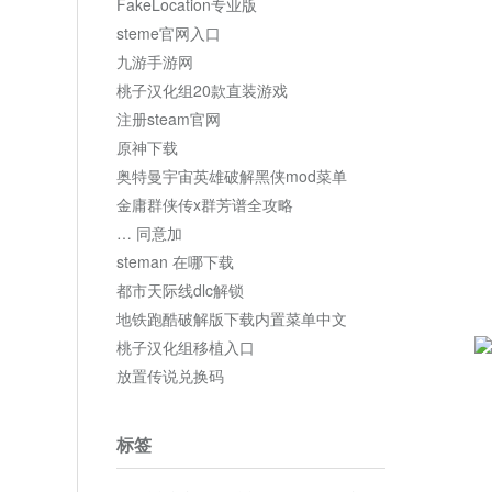
FakeLocation专业版
steme官网入口
九游手游网
桃子汉化组20款直装游戏
注册steam官网
原神下载
奥特曼宇宙英雄破解黑侠mod菜单
金庸群侠传x群芳谱全攻略
… 同意加
steman 在哪下载
都市天际线dlc解锁
地铁跑酷破解版下载内置菜单中文
桃子汉化组移植入口
放置传说兑换码
标签