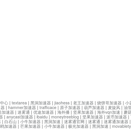
中心
|
textarea
|
黑洞加速器
|
jiaohess
|
老王加速器
|
烧饼哥加速器
|
小
速器
|
hammer加速器
|
trafficace
|
原子加速器
|
葫芦加速器
|
麦旋风
|
油
哈加速器
|
迷雾通
|
优途加速器
|
海外播
|
坚果加速器
|
海外vqn加速
|
蘑
器
|
anycast加速器
|
ibaidu
|
moneytreeblog
|
坚果加速器
|
派币加速器
|
器
|
白石山
|
小牛加速器
|
黑洞加速
|
迷雾通官网
|
迷雾通
|
迷雾通加速器
海鸥加速器
|
芒果加速器
|
小牛加速器
|
极光加速器
|
黑洞加速
|
movable