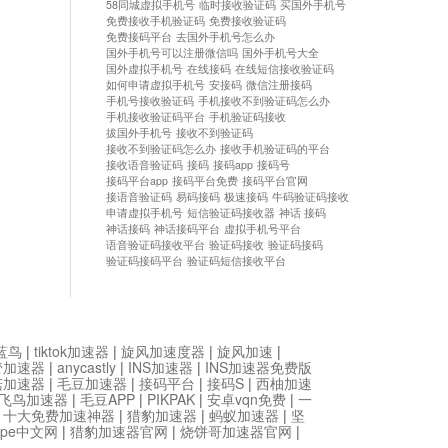
58同城虚拟手机号
临时接收验证码
买国外手机号
免费接收手机验证码
免费接收验证码
免费接码平台
去国外手机号怎么办
国外手机号可以注册微信吗
国外手机号大全
国外虚拟手机号
在线接码
在线短信接收验证码
如何申请虚拟手机号
安接码
微信注册接码
手机号接收验证码
手机接收不到验证码怎么办
手机接收验证码平台
手机验证码接收
拔国外手机号
接收不到验证码
接收不到验证码怎么办
接收手机验证码的平台
接收语音验证码
接码
接码app
接码号
接码平台app
接码平台免费
接码平台官网
接语音验证码
易码接码
极速接码
牛码验证码接收
申请虚拟手机号
短信验证码接收器
神话 接码
神话接码
神话接码平台
虚拟手机号平台
语音验证码接收平台
验证码接收
验证码接码
验证码接码平台
验证码短信接收平台
蓝鸟
|
tiktok加速器
|
旋风加速度器
|
旋风加速
|
管加速器
|
anycastly
|
INS加速器
|
INS加速器免费版
菇加速器
|
毛豆加速器
|
接码平台
|
接码S
|
西柚加速
飞鸟加速器
|
毛豆APP
|
PIKPAK
|
安卓vqn免费
|
一
|
十大免费加速神器
|
猎豹加速器
|
蚂蚁加速器
|
坚
type中文网
|
猎豹加速器官网
|
烧饼哥加速器官网
|