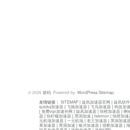
© 2026
接码
. Powered by:
WordPress
.
Sitemap
.
友情链接：
SITEMAP
|
旋风加速器官网
|
旋风软件
quickq加速器
|
飞驰加速器
|
飞鸟加速器
|
狗急加
|
免费vqn加速外网
|
旋风加速器
|
快橙加速器
|
啊
器
|
快柠檬加速器
|
黑洞加速
|
falemon
|
快橙加速
元机场加速器
|
一元机场
|
老王加速器
|
黑洞加速
果加速器
|
黑洞加速
|
银河加速器
|
猎豹加速器
|
旋风加速器度器
|
讯狗加速器
|
讯狗VPN