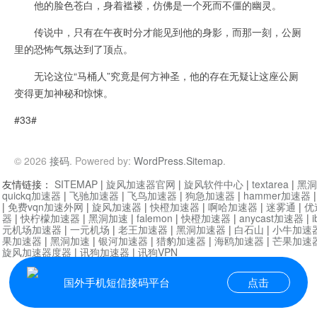
他的脸色苍白，身着褴褛，仿佛是一个死而不僵的幽灵。
传说中，只有在午夜时分才能见到他的身影，而那一刻，公厕
里的恐怖气氛达到了顶点。
无论这位“马桶人”究竟是何方神圣，他的存在无疑让这座公厕
变得更加神秘和惊悚。
#33#
© 2026
接码
. Powered by:
WordPress
.
Sitemap
.
友情链接：
SITEMAP
|
旋风加速器官网
|
旋风软件中心
|
textarea
|
黑洞
quickq加速器
|
飞驰加速器
|
飞鸟加速器
|
狗急加速器
|
hammer加速器
|
免费vqn加速外网
|
旋风加速器
|
快橙加速器
|
啊哈加速器
|
迷雾通
|
优
器
|
快柠檬加速器
|
黑洞加速
|
falemon
|
快橙加速器
|
anycast加速器
|
i
元机场加速器
|
一元机场
|
老王加速器
|
黑洞加速器
|
白石山
|
小牛加速
果加速器
|
黑洞加速
|
银河加速器
|
猎豹加速器
|
海鸥加速器
|
芒果加速
旋风加速器度器
|
讯狗加速器
|
讯狗VPN
国外手机短信接码平台
点击