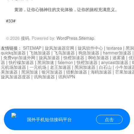
黄游，让你心驰神往的文化体验，让你的旅程充满意义。
#33#
© 2026
接码
. Powered by:
WordPress
.
Sitemap
.
友情链接：
SITEMAP
|
旋风加速器官网
|
旋风软件中心
|
textarea
|
黑洞
quickq加速器
|
飞驰加速器
|
飞鸟加速器
|
狗急加速器
|
hammer加速器
|
免费vqn加速外网
|
旋风加速器
|
快橙加速器
|
啊哈加速器
|
迷雾通
|
优
器
|
快柠檬加速器
|
黑洞加速
|
falemon
|
快橙加速器
|
anycast加速器
|
i
元机场加速器
|
一元机场
|
老王加速器
|
黑洞加速器
|
白石山
|
小牛加速
果加速器
|
黑洞加速
|
银河加速器
|
猎豹加速器
|
海鸥加速器
|
芒果加速
旋风加速器度器
|
讯狗加速器
|
讯狗VPN
国外手机短信接码平台
点击