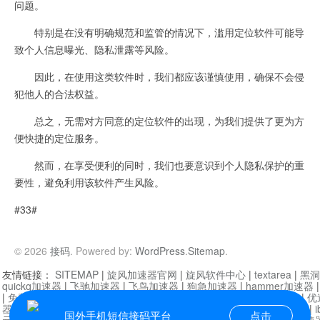
问题。
特别是在没有明确规范和监管的情况下，滥用定位软件可能导
致个人信息曝光、隐私泄露等风险。
因此，在使用这类软件时，我们都应该谨慎使用，确保不会侵
犯他人的合法权益。
总之，无需对方同意的定位软件的出现，为我们提供了更为方
便快捷的定位服务。
然而，在享受便利的同时，我们也要意识到个人隐私保护的重
要性，避免利用该软件产生风险。
#33#
© 2026
接码
. Powered by:
WordPress
.
Sitemap
.
友情链接：
SITEMAP
|
旋风加速器官网
|
旋风软件中心
|
textarea
|
黑洞
quickq加速器
|
飞驰加速器
|
飞鸟加速器
|
狗急加速器
|
hammer加速器
|
免费vqn加速外网
|
旋风加速器
|
快橙加速器
|
啊哈加速器
|
迷雾通
|
优
器
|
快柠檬加速器
|
黑洞加速
|
falemon
|
快橙加速器
|
anycast加速器
|
i
国外手机短信接码平台
点击