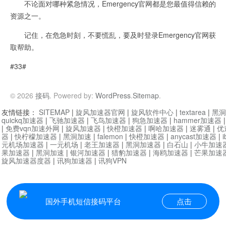
不论面对哪种紧急情况，Emergency官网都是您最值得信赖的
资源之一。
记住，在危急时刻，不要慌乱，要及时登录Emergency官网获
取帮助。
#33#
© 2026
接码
. Powered by:
WordPress
.
Sitemap
.
友情链接：
SITEMAP
|
旋风加速器官网
|
旋风软件中心
|
textarea
|
黑洞
quickq加速器
|
飞驰加速器
|
飞鸟加速器
|
狗急加速器
|
hammer加速器
|
免费vqn加速外网
|
旋风加速器
|
快橙加速器
|
啊哈加速器
|
迷雾通
|
优
器
|
快柠檬加速器
|
黑洞加速
|
falemon
|
快橙加速器
|
anycast加速器
|
i
元机场加速器
|
一元机场
|
老王加速器
|
黑洞加速器
|
白石山
|
小牛加速
果加速器
|
黑洞加速
|
银河加速器
|
猎豹加速器
|
海鸥加速器
|
芒果加速
旋风加速器度器
|
讯狗加速器
|
讯狗VPN
国外手机短信接码平台
点击