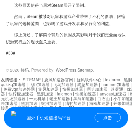
这些原因使得当局对Steam展开了限制。
然而，Steam被禁对玩家和游戏产业带来了不利的影响，限缩
了玩家的选择范围，也影响了游戏开发者和发行商的利益。
综上所述，了解禁令背后的原因及其影响对于我们更全面地认
识游戏行业的现状至关重要。
#33#
© 2026
接码
. Powered by:
WordPress
.
Sitemap
.
友情链接：
SITEMAP
|
旋风加速器官网
|
旋风软件中心
|
textarea
|
黑洞
quickq加速器
|
飞驰加速器
|
飞鸟加速器
|
狗急加速器
|
hammer加速器
|
免费vqn加速外网
|
旋风加速器
|
快橙加速器
|
啊哈加速器
|
迷雾通
|
优
器
|
快柠檬加速器
|
黑洞加速
|
falemon
|
快橙加速器
|
anycast加速器
|
i
元机场加速器
|
一元机场
|
老王加速器
|
黑洞加速器
|
白石山
|
小牛加速
果加速器
|
黑洞加速
|
银河加速器
|
猎豹加速器
|
海鸥加速器
|
芒果加速
旋风加速器度器
|
讯狗加速器
|
讯狗VPN
国外手机短信接码平台
点击