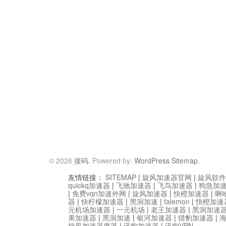
© 2026
接码
. Powered by:
WordPress
.
Sitemap
.
友情链接：
SITEMAP
|
旋风加速器官网
|
旋风软件
quickq加速器
|
飞驰加速器
|
飞鸟加速器
|
狗急加
|
免费vqn加速外网
|
旋风加速器
|
快橙加速器
|
啊
器
|
快柠檬加速器
|
黑洞加速
|
falemon
|
快橙加速
元机场加速器
|
一元机场
|
老王加速器
|
黑洞加速
果加速器
|
黑洞加速
|
银河加速器
|
猎豹加速器
|
旋风加速器度器
|
讯狗加速器
|
讯狗VPN