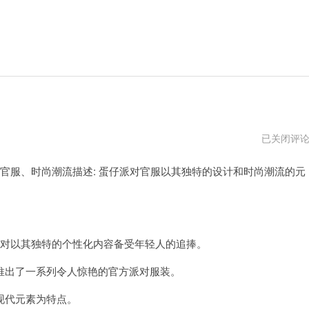
蛋
已关闭评
仔
派
官服、时尚潮流描述: 蛋仔派对官服以其独特的设计和时尚潮流的元
对
真
我
渠
道
服
对以其独特的个性化内容备受年轻人的追捧。
出了一系列令人惊艳的官方派对服装。
现代元素为特点。