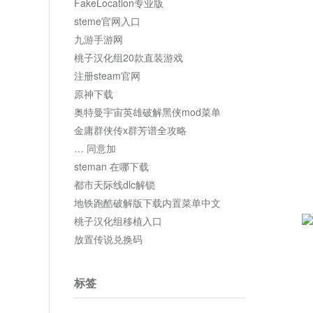
FakeLocation专业版
steme官网入口
九游手游网
桃子汉化组20款直装游戏
注册steam官网
原神下载
奥特曼宇宙英雄破解黑侠mod菜单
金庸群侠传x群芳谱全攻略
… 同意加
steman 在哪下载
都市天际线dlc解锁
地铁跑酷破解版下载内置菜单中文
桃子汉化组移植入口
放置传说兑换码
标签