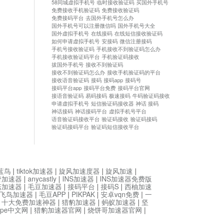
58同城虚拟手机号
临时接收验证码
买国外手机号
免费接收手机验证码
免费接收验证码
免费接码平台
去国外手机号怎么办
国外手机号可以注册微信吗
国外手机号大全
国外虚拟手机号
在线接码
在线短信接收验证码
如何申请虚拟手机号
安接码
微信注册接码
手机号接收验证码
手机接收不到验证码怎么办
手机接收验证码平台
手机验证码接收
拔国外手机号
接收不到验证码
接收不到验证码怎么办
接收手机验证码的平台
接收语音验证码
接码
接码app
接码号
接码平台app
接码平台免费
接码平台官网
接语音验证码
易码接码
极速接码
牛码验证码接收
申请虚拟手机号
短信验证码接收器
神话 接码
神话接码
神话接码平台
虚拟手机号平台
语音验证码接收平台
验证码接收
验证码接码
验证码接码平台
验证码短信接收平台
蓝鸟
|
tiktok加速器
|
旋风加速度器
|
旋风加速
|
管加速器
|
anycastly
|
INS加速器
|
INS加速器免费版
菇加速器
|
毛豆加速器
|
接码平台
|
接码S
|
西柚加速
飞鸟加速器
|
毛豆APP
|
PIKPAK
|
安卓vqn免费
|
一
|
十大免费加速神器
|
猎豹加速器
|
蚂蚁加速器
|
坚
type中文网
|
猎豹加速器官网
|
烧饼哥加速器官网
|