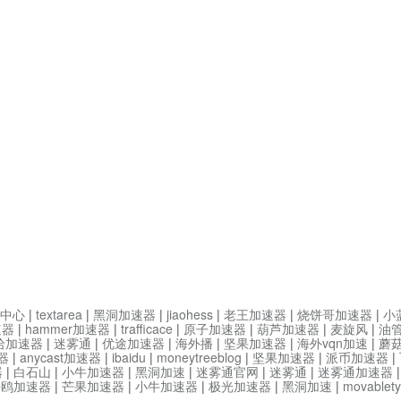
中心
|
textarea
|
黑洞加速器
|
jiaohess
|
老王加速器
|
烧饼哥加速器
|
小
速器
|
hammer加速器
|
trafficace
|
原子加速器
|
葫芦加速器
|
麦旋风
|
油
哈加速器
|
迷雾通
|
优途加速器
|
海外播
|
坚果加速器
|
海外vqn加速
|
蘑
器
|
anycast加速器
|
ibaidu
|
moneytreeblog
|
坚果加速器
|
派币加速器
|
器
|
白石山
|
小牛加速器
|
黑洞加速
|
迷雾通官网
|
迷雾通
|
迷雾通加速器
海鸥加速器
|
芒果加速器
|
小牛加速器
|
极光加速器
|
黑洞加速
|
movable