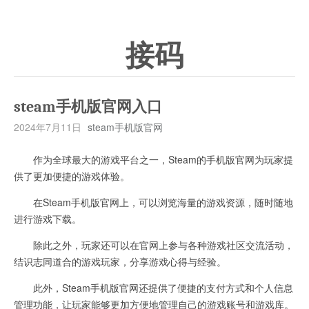
接码
steam手机版官网入口
2024年7月11日
steam手机版官网
作为全球最大的游戏平台之一，Steam的手机版官网为玩家提
供了更加便捷的游戏体验。
在Steam手机版官网上，可以浏览海量的游戏资源，随时随地
进行游戏下载。
除此之外，玩家还可以在官网上参与各种游戏社区交流活动，
结识志同道合的游戏玩家，分享游戏心得与经验。
此外，Steam手机版官网还提供了便捷的支付方式和个人信息
管理功能，让玩家能够更加方便地管理自己的游戏账号和游戏库。