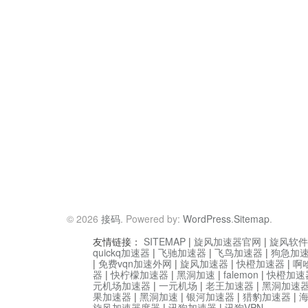
© 2026
接码
. Powered by:
WordPress
.
Sitemap
.
友情链接：
SITEMAP
|
旋风加速器官网
|
旋风软件
quickq加速器
|
飞驰加速器
|
飞鸟加速器
|
狗急加
|
免费vqn加速外网
|
旋风加速器
|
快橙加速器
|
啊
器
|
快柠檬加速器
|
黑洞加速
|
falemon
|
快橙加速
元机场加速器
|
一元机场
|
老王加速器
|
黑洞加速
果加速器
|
黑洞加速
|
银河加速器
|
猎豹加速器
|
旋风加速器度器
|
讯狗加速器
|
讯狗VPN