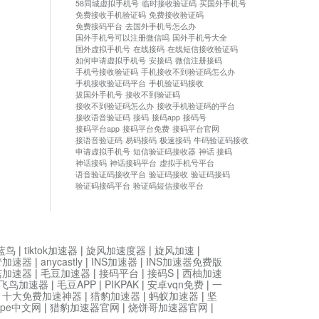
58同城虚拟手机号
临时接收验证码
买国外手机号
免费接收手机验证码
免费接收验证码
免费接码平台
去国外手机号怎么办
国外手机号可以注册微信吗
国外手机号大全
国外虚拟手机号
在线接码
在线短信接收验证码
如何申请虚拟手机号
安接码
微信注册接码
手机号接收验证码
手机接收不到验证码怎么办
手机接收验证码平台
手机验证码接收
拔国外手机号
接收不到验证码
接收不到验证码怎么办
接收手机验证码的平台
接收语音验证码
接码
接码app
接码号
接码平台app
接码平台免费
接码平台官网
接语音验证码
易码接码
极速接码
牛码验证码接收
申请虚拟手机号
短信验证码接收器
神话 接码
神话接码
神话接码平台
虚拟手机号平台
语音验证码接收平台
验证码接收
验证码接码
验证码接码平台
验证码短信接收平台
蓝鸟
|
tiktok加速器
|
旋风加速度器
|
旋风加速
|
管加速器
|
anycastly
|
INS加速器
|
INS加速器免费版
菇加速器
|
毛豆加速器
|
接码平台
|
接码S
|
西柚加速
飞鸟加速器
|
毛豆APP
|
PIKPAK
|
安卓vqn免费
|
一
|
十大免费加速神器
|
猎豹加速器
|
蚂蚁加速器
|
坚
type中文网
|
猎豹加速器官网
|
烧饼哥加速器官网
|