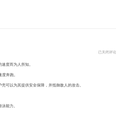
闪
已关闭评
电
龟
速度而为人所知。
下
载
速度奔跑。
壳可以为其提供安全保障，并抵御敌人的攻击。
。
游泳能力。