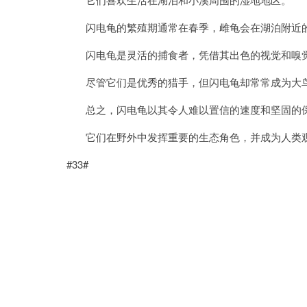
闪电龟的繁殖期通常在春季，雌龟会在湖泊附近的
闪电龟是灵活的捕食者，凭借其出色的视觉和嗅觉
尽管它们是优秀的猎手，但闪电龟却常常成为大鸟
总之，闪电龟以其令人难以置信的速度和坚固的保
它们在野外中发挥重要的生态角色，并成为人类观
#33#