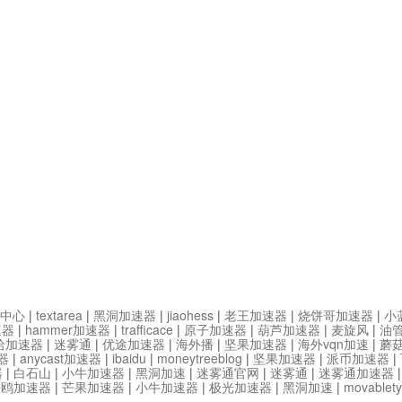
中心
|
textarea
|
黑洞加速器
|
jiaohess
|
老王加速器
|
烧饼哥加速器
|
小
速器
|
hammer加速器
|
trafficace
|
原子加速器
|
葫芦加速器
|
麦旋风
|
油
哈加速器
|
迷雾通
|
优途加速器
|
海外播
|
坚果加速器
|
海外vqn加速
|
蘑
器
|
anycast加速器
|
ibaidu
|
moneytreeblog
|
坚果加速器
|
派币加速器
|
器
|
白石山
|
小牛加速器
|
黑洞加速
|
迷雾通官网
|
迷雾通
|
迷雾通加速器
海鸥加速器
|
芒果加速器
|
小牛加速器
|
极光加速器
|
黑洞加速
|
movable