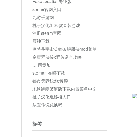
FakeLocation专业版
steme官网入口
九游手游网
桃子汉化组20款直装游戏
注册steam官网
原神下载
奥特曼宇宙英雄破解黑侠mod菜单
金庸群侠传x群芳谱全攻略
… 同意加
steman 在哪下载
都市天际线dlc解锁
地铁跑酷破解版下载内置菜单中文
桃子汉化组移植入口
放置传说兑换码
标签