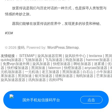
放置传说是我们与历史对话的一种方式，也是探寻人类智慧与
情感的奇妙之旅。
愿我们能够在放置传说的世界中，发现更多的珍贵和神秘。
#33#
© 2026
接码
. Powered by:
WordPress
.
Sitemap
.
友情链接：
SITEMAP
|
旋风加速器官网
|
旋风软件中心
|
textarea
|
黑洞
quickq加速器
|
飞驰加速器
|
飞鸟加速器
|
狗急加速器
|
hammer加速器
|
免费vqn加速外网
|
旋风加速器
|
快橙加速器
|
啊哈加速器
|
迷雾通
|
优
器
|
快柠檬加速器
|
黑洞加速
|
falemon
|
快橙加速器
|
anycast加速器
|
i
元机场加速器
|
一元机场
|
老王加速器
|
黑洞加速器
|
白石山
|
小牛加速
果加速器
|
黑洞加速
|
银河加速器
|
猎豹加速器
|
海鸥加速器
|
芒果加速
旋风加速器度器
|
讯狗加速器
|
讯狗VPN
国外手机短信接码平台
点击