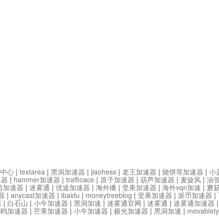
中心
|
textarea
|
黑洞加速器
|
jiaohess
|
老王加速器
|
烧饼哥加速器
|
小
速器
|
hammer加速器
|
trafficace
|
原子加速器
|
葫芦加速器
|
麦旋风
|
油
哈加速器
|
迷雾通
|
优途加速器
|
海外播
|
坚果加速器
|
海外vqn加速
|
蘑
器
|
anycast加速器
|
ibaidu
|
moneytreeblog
|
坚果加速器
|
派币加速器
|
器
|
白石山
|
小牛加速器
|
黑洞加速
|
迷雾通官网
|
迷雾通
|
迷雾通加速器
海鸥加速器
|
芒果加速器
|
小牛加速器
|
极光加速器
|
黑洞加速
|
movable