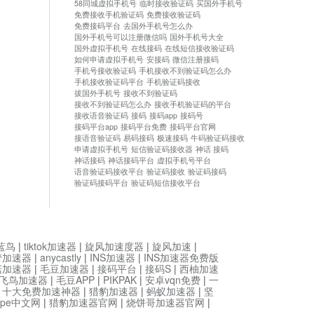
58同城虚拟手机号
临时接收验证码
买国外手机号
免费接收手机验证码
免费接收验证码
免费接码平台
去国外手机号怎么办
国外手机号可以注册微信吗
国外手机号大全
国外虚拟手机号
在线接码
在线短信接收验证码
如何申请虚拟手机号
安接码
微信注册接码
手机号接收验证码
手机接收不到验证码怎么办
手机接收验证码平台
手机验证码接收
拔国外手机号
接收不到验证码
接收不到验证码怎么办
接收手机验证码的平台
接收语音验证码
接码
接码app
接码号
接码平台app
接码平台免费
接码平台官网
接语音验证码
易码接码
极速接码
牛码验证码接收
申请虚拟手机号
短信验证码接收器
神话 接码
神话接码
神话接码平台
虚拟手机号平台
语音验证码接收平台
验证码接收
验证码接码
验证码接码平台
验证码短信接收平台
蓝鸟
|
tiktok加速器
|
旋风加速度器
|
旋风加速
|
管加速器
|
anycastly
|
INS加速器
|
INS加速器免费版
菇加速器
|
毛豆加速器
|
接码平台
|
接码S
|
西柚加速
飞鸟加速器
|
毛豆APP
|
PIKPAK
|
安卓vqn免费
|
一
|
十大免费加速神器
|
猎豹加速器
|
蚂蚁加速器
|
坚
type中文网
|
猎豹加速器官网
|
烧饼哥加速器官网
|