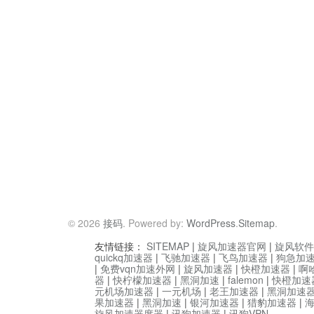
© 2026
接码
. Powered by:
WordPress
.
Sitemap
.
友情链接：
SITEMAP
|
旋风加速器官网
|
旋风软件
quickq加速器
|
飞驰加速器
|
飞鸟加速器
|
狗急加
|
免费vqn加速外网
|
旋风加速器
|
快橙加速器
|
啊
器
|
快柠檬加速器
|
黑洞加速
|
falemon
|
快橙加速
元机场加速器
|
一元机场
|
老王加速器
|
黑洞加速
果加速器
|
黑洞加速
|
银河加速器
|
猎豹加速器
|
旋风加速器度器
|
讯狗加速器
|
讯狗VPN