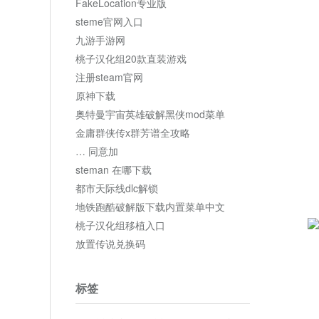
FakeLocation专业版
steme官网入口
九游手游网
桃子汉化组20款直装游戏
注册steam官网
原神下载
奥特曼宇宙英雄破解黑侠mod菜单
金庸群侠传x群芳谱全攻略
… 同意加
steman 在哪下载
都市天际线dlc解锁
地铁跑酷破解版下载内置菜单中文
桃子汉化组移植入口
放置传说兑换码
标签