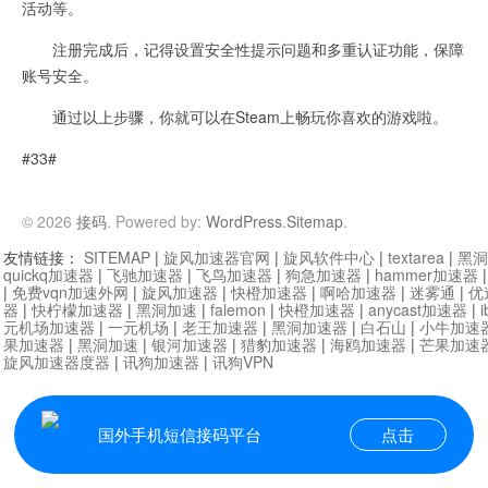
活动等。
注册完成后，记得设置安全性提示问题和多重认证功能，保障
账号安全。
通过以上步骤，你就可以在Steam上畅玩你喜欢的游戏啦。
#33#
© 2026
接码
. Powered by:
WordPress
.
Sitemap
.
友情链接：
SITEMAP
|
旋风加速器官网
|
旋风软件中心
|
textarea
|
黑洞
quickq加速器
|
飞驰加速器
|
飞鸟加速器
|
狗急加速器
|
hammer加速器
|
免费vqn加速外网
|
旋风加速器
|
快橙加速器
|
啊哈加速器
|
迷雾通
|
优
器
|
快柠檬加速器
|
黑洞加速
|
falemon
|
快橙加速器
|
anycast加速器
|
i
元机场加速器
|
一元机场
|
老王加速器
|
黑洞加速器
|
白石山
|
小牛加速
果加速器
|
黑洞加速
|
银河加速器
|
猎豹加速器
|
海鸥加速器
|
芒果加速
旋风加速器度器
|
讯狗加速器
|
讯狗VPN
国外手机短信接码平台
点击