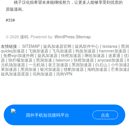
桃子汉化组希望未来能继续努力，让更多人能够享受到优质的
原版漫画。
#33#
© 2026
接码
. Powered by:
WordPress
.
Sitemap
.
友情链接：
SITEMAP
|
旋风加速器官网
|
旋风软件中心
|
textarea
|
黑洞
quickq加速器
|
飞驰加速器
|
飞鸟加速器
|
狗急加速器
|
hammer加速器
|
免费vqn加速外网
|
旋风加速器
|
快橙加速器
|
啊哈加速器
|
迷雾通
|
优
器
|
快柠檬加速器
|
黑洞加速
|
falemon
|
快橙加速器
|
anycast加速器
|
i
元机场加速器
|
一元机场
|
老王加速器
|
黑洞加速器
|
白石山
|
小牛加速
果加速器
|
黑洞加速
|
银河加速器
|
猎豹加速器
|
海鸥加速器
|
芒果加速
旋风加速器度器
|
讯狗加速器
|
讯狗VPN
国外手机短信接码平台
点击