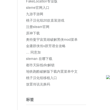
FakeLocation专业版
steme官网入口
九游手游网
桃子汉化组20款直装游戏
注册steam官网
原神下载
奥特曼宇宙英雄破解黑侠mod菜单
金庸群侠传x群芳谱全攻略
… 同意加
steman 在哪下载
都市天际线dlc解锁
地铁跑酷破解版下载内置菜单中文
桃子汉化组移植入口
放置传说兑换码
标签