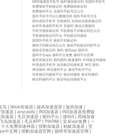
58同城虚拟手机号
临时接收验证码
买国外手机号
免费接收手机验证码
免费接收验证码
免费接码平台
去国外手机号怎么办
国外手机号可以注册微信吗
国外手机号大全
国外虚拟手机号
在线接码
在线短信接收验证码
如何申请虚拟手机号
安接码
微信注册接码
手机号接收验证码
手机接收不到验证码怎么办
手机接收验证码平台
手机验证码接收
拔国外手机号
接收不到验证码
接收不到验证码怎么办
接收手机验证码的平台
接收语音验证码
接码
接码app
接码号
接码平台app
接码平台免费
接码平台官网
接语音验证码
易码接码
极速接码
牛码验证码接收
申请虚拟手机号
短信验证码接收器
神话 接码
神话接码
神话接码平台
虚拟手机号平台
语音验证码接收平台
验证码接收
验证码接码
验证码接码平台
验证码短信接收平台
蓝鸟
|
tiktok加速器
|
旋风加速度器
|
旋风加速
|
管加速器
|
anycastly
|
INS加速器
|
INS加速器免费版
菇加速器
|
毛豆加速器
|
接码平台
|
接码S
|
西柚加速
飞鸟加速器
|
毛豆APP
|
PIKPAK
|
安卓vqn免费
|
一
|
十大免费加速神器
|
猎豹加速器
|
蚂蚁加速器
|
坚
type中文网
|
猎豹加速器官网
|
烧饼哥加速器官网
|