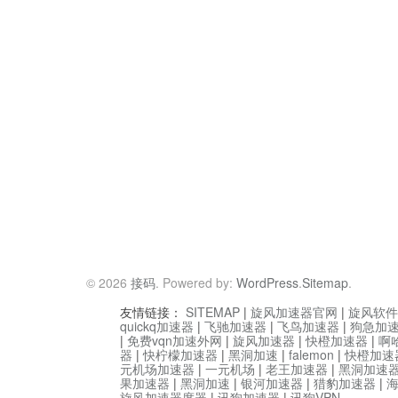
© 2026
接码
. Powered by:
WordPress
.
Sitemap
.
友情链接：
SITEMAP
|
旋风加速器官网
|
旋风软件
quickq加速器
|
飞驰加速器
|
飞鸟加速器
|
狗急加
|
免费vqn加速外网
|
旋风加速器
|
快橙加速器
|
啊
器
|
快柠檬加速器
|
黑洞加速
|
falemon
|
快橙加速
元机场加速器
|
一元机场
|
老王加速器
|
黑洞加速
果加速器
|
黑洞加速
|
银河加速器
|
猎豹加速器
|
旋风加速器度器
|
讯狗加速器
|
讯狗VPN