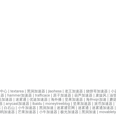
中心
|
textarea
|
黑洞加速器
|
jiaohess
|
老王加速器
|
烧饼哥加速器
|
小
速器
|
hammer加速器
|
trafficace
|
原子加速器
|
葫芦加速器
|
麦旋风
|
油
哈加速器
|
迷雾通
|
优途加速器
|
海外播
|
坚果加速器
|
海外vqn加速
|
蘑
器
|
anycast加速器
|
ibaidu
|
moneytreeblog
|
坚果加速器
|
派币加速器
|
器
|
白石山
|
小牛加速器
|
黑洞加速
|
迷雾通官网
|
迷雾通
|
迷雾通加速器
海鸥加速器
|
芒果加速器
|
小牛加速器
|
极光加速器
|
黑洞加速
|
movable