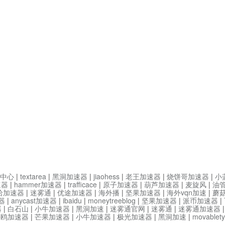
中心
|
textarea
|
黑洞加速器
|
jiaohess
|
老王加速器
|
烧饼哥加速器
|
小
速器
|
hammer加速器
|
trafficace
|
原子加速器
|
葫芦加速器
|
麦旋风
|
油
哈加速器
|
迷雾通
|
优途加速器
|
海外播
|
坚果加速器
|
海外vqn加速
|
蘑
器
|
anycast加速器
|
ibaidu
|
moneytreeblog
|
坚果加速器
|
派币加速器
|
器
|
白石山
|
小牛加速器
|
黑洞加速
|
迷雾通官网
|
迷雾通
|
迷雾通加速器
海鸥加速器
|
芒果加速器
|
小牛加速器
|
极光加速器
|
黑洞加速
|
movable