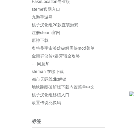
FakeLocation专业版
steme官网入口
九游手游网
桃子汉化组20款直装游戏
注册steam官网
原神下载
奥特曼宇宙英雄破解黑侠mod菜单
金庸群侠传x群芳谱全攻略
… 同意加
steman 在哪下载
都市天际线dlc解锁
地铁跑酷破解版下载内置菜单中文
桃子汉化组移植入口
放置传说兑换码
标签