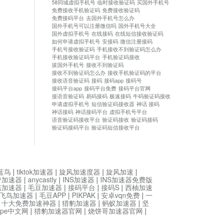
58同城虚拟手机号
临时接收验证码
买国外手机号
免费接收手机验证码
免费接收验证码
免费接码平台
去国外手机号怎么办
国外手机号可以注册微信吗
国外手机号大全
国外虚拟手机号
在线接码
在线短信接收验证码
如何申请虚拟手机号
安接码
微信注册接码
手机号接收验证码
手机接收不到验证码怎么办
手机接收验证码平台
手机验证码接收
拔国外手机号
接收不到验证码
接收不到验证码怎么办
接收手机验证码的平台
接收语音验证码
接码
接码app
接码号
接码平台app
接码平台免费
接码平台官网
接语音验证码
易码接码
极速接码
牛码验证码接收
申请虚拟手机号
短信验证码接收器
神话 接码
神话接码
神话接码平台
虚拟手机号平台
语音验证码接收平台
验证码接收
验证码接码
验证码接码平台
验证码短信接收平台
蓝鸟
|
tiktok加速器
|
旋风加速度器
|
旋风加速
|
管加速器
|
anycastly
|
INS加速器
|
INS加速器免费版
菇加速器
|
毛豆加速器
|
接码平台
|
接码S
|
西柚加速
飞鸟加速器
|
毛豆APP
|
PIKPAK
|
安卓vqn免费
|
一
|
十大免费加速神器
|
猎豹加速器
|
蚂蚁加速器
|
坚
type中文网
|
猎豹加速器官网
|
烧饼哥加速器官网
|