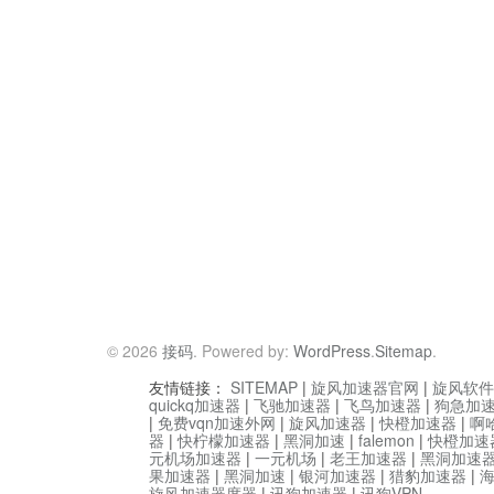
© 2026
接码
. Powered by:
WordPress
.
Sitemap
.
友情链接：
SITEMAP
|
旋风加速器官网
|
旋风软件
quickq加速器
|
飞驰加速器
|
飞鸟加速器
|
狗急加
|
免费vqn加速外网
|
旋风加速器
|
快橙加速器
|
啊
器
|
快柠檬加速器
|
黑洞加速
|
falemon
|
快橙加速
元机场加速器
|
一元机场
|
老王加速器
|
黑洞加速
果加速器
|
黑洞加速
|
银河加速器
|
猎豹加速器
|
旋风加速器度器
|
讯狗加速器
|
讯狗VPN