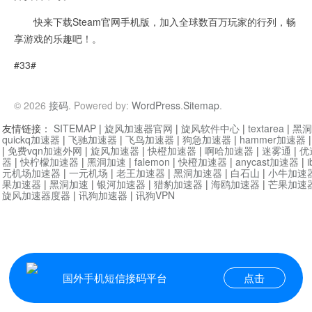
快来下载Steam官网手机版，加入全球数百万玩家的行列，畅
享游戏的乐趣吧！。
#33#
© 2026
接码
. Powered by:
WordPress
.
Sitemap
.
友情链接：
SITEMAP
|
旋风加速器官网
|
旋风软件中心
|
textarea
|
黑洞
quickq加速器
|
飞驰加速器
|
飞鸟加速器
|
狗急加速器
|
hammer加速器
|
免费vqn加速外网
|
旋风加速器
|
快橙加速器
|
啊哈加速器
|
迷雾通
|
优
器
|
快柠檬加速器
|
黑洞加速
|
falemon
|
快橙加速器
|
anycast加速器
|
i
元机场加速器
|
一元机场
|
老王加速器
|
黑洞加速器
|
白石山
|
小牛加速
果加速器
|
黑洞加速
|
银河加速器
|
猎豹加速器
|
海鸥加速器
|
芒果加速
旋风加速器度器
|
讯狗加速器
|
讯狗VPN
国外手机短信接码平台
点击