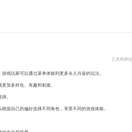
地
已关闭评
铁
跑
游戏玩家可以通过菜单体验到更多令人兴奋的玩法。
酷
破
解
更加多样化、有趣和刺激。
版
在
选择。
哪
下
载
根据自己的偏好选择不同角色，享受不同的游戏体验。
地的文化和风景。