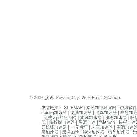
© 2026
接码
. Powered by:
WordPress
.
Sitemap
.
友情链接：
SITEMAP
|
旋风加速器官网
|
旋风软件
quickq加速器
|
飞驰加速器
|
飞鸟加速器
|
狗急加
|
免费vqn加速外网
|
旋风加速器
|
快橙加速器
|
啊
器
|
快柠檬加速器
|
黑洞加速
|
falemon
|
快橙加速
元机场加速器
|
一元机场
|
老王加速器
|
黑洞加速
果加速器
|
黑洞加速
|
银河加速器
|
猎豹加速器
|
旋风加速器度器
|
讯狗加速器
|
讯狗VPN