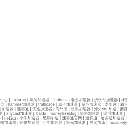
中心
|
textarea
|
黑洞加速器
|
jiaohess
|
老王加速器
|
烧饼哥加速器
|
小
速器
|
hammer加速器
|
trafficace
|
原子加速器
|
葫芦加速器
|
麦旋风
|
油
哈加速器
|
迷雾通
|
优途加速器
|
海外播
|
坚果加速器
|
海外vqn加速
|
蘑
器
|
anycast加速器
|
ibaidu
|
moneytreeblog
|
坚果加速器
|
派币加速器
|
器
|
白石山
|
小牛加速器
|
黑洞加速
|
迷雾通官网
|
迷雾通
|
迷雾通加速器
海鸥加速器
|
芒果加速器
|
小牛加速器
|
极光加速器
|
黑洞加速
|
movable