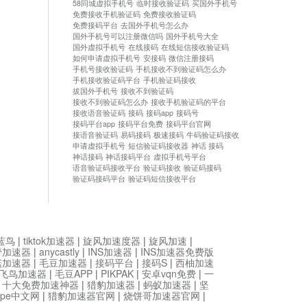
58同城虚拟手机号
临时接收验证码
买国外手机号
免费接收手机验证码
免费接收验证码
免费接码平台
去国外手机号怎么办
国外手机号可以注册微信吗
国外手机号大全
国外虚拟手机号
在线接码
在线短信接收验证码
如何申请虚拟手机号
安接码
微信注册接码
手机号接收验证码
手机接收不到验证码怎么办
手机接收验证码平台
手机验证码接收
拔国外手机号
接收不到验证码
接收不到验证码怎么办
接收手机验证码的平台
接收语音验证码
接码
接码app
接码号
接码平台app
接码平台免费
接码平台官网
接语音验证码
易码接码
极速接码
牛码验证码接收
申请虚拟手机号
短信验证码接收器
神话 接码
神话接码
神话接码平台
虚拟手机号平台
语音验证码接收平台
验证码接收
验证码接码
验证码接码平台
验证码短信接收平台
蓝鸟
|
tiktok加速器
|
旋风加速度器
|
旋风加速
|
管加速器
|
anycastly
|
INS加速器
|
INS加速器免费版
菇加速器
|
毛豆加速器
|
接码平台
|
接码S
|
西柚加速
飞鸟加速器
|
毛豆APP
|
PIKPAK
|
安卓vqn免费
|
一
|
十大免费加速神器
|
猎豹加速器
|
蚂蚁加速器
|
坚
type中文网
|
猎豹加速器官网
|
烧饼哥加速器官网
|