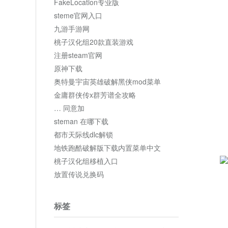
FakeLocation专业版
steme官网入口
九游手游网
桃子汉化组20款直装游戏
注册steam官网
原神下载
奥特曼宇宙英雄破解黑侠mod菜单
金庸群侠传x群芳谱全攻略
… 同意加
steman 在哪下载
都市天际线dlc解锁
地铁跑酷破解版下载内置菜单中文
桃子汉化组移植入口
放置传说兑换码
标签