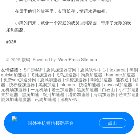
在属于他们的故事里，友谊长存，情谊永远如初。
小舞的归来，就像一个家庭的成员回到家园，带来了无限的欢
乐和温馨。
#33#
© 2026
接码
. Powered by:
WordPress
.
Sitemap
.
友情链接：
SITEMAP
|
旋风加速器官网
|
旋风软件中心
|
textarea
|
黑洞
quickq加速器
|
飞驰加速器
|
飞鸟加速器
|
狗急加速器
|
hammer加速器
|
免费vqn加速外网
|
旋风加速器
|
快橙加速器
|
啊哈加速器
|
迷雾通
|
优
器
|
快柠檬加速器
|
黑洞加速
|
falemon
|
快橙加速器
|
anycast加速器
|
i
元机场加速器
|
一元机场
|
老王加速器
|
黑洞加速器
|
白石山
|
小牛加速
果加速器
|
黑洞加速
|
银河加速器
|
猎豹加速器
|
海鸥加速器
|
芒果加速
旋风加速器度器
|
讯狗加速器
|
讯狗VPN
国外手机短信接码平台
点击