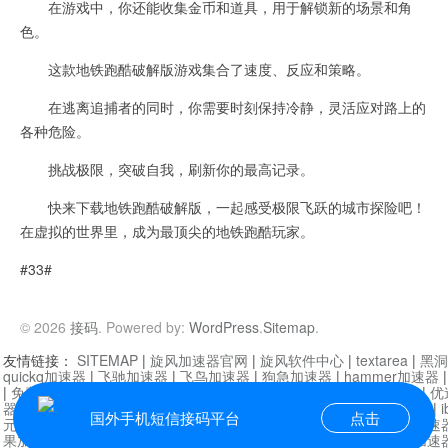
在游戏中，你还能收集金币和道具，用于解锁新的场景和角
色。
这款地铁跑酷破解版游戏集合了速度、反应和策略。
在逃离追捕者的同时，你需要时刻保持冷静，灵活应对路上的
各种危险。
挑战极限，突破自我，刷新你的最高记录。
快来下载地铁跑酷破解版，一起感受极限飞跃的城市探险吧！
在虚拟的世界里，成为最顶尖的地铁跑酷玩家。
#33#
© 2026
接码
. Powered by:
WordPress
.
Sitemap
.
友情链接：
SITEMAP
|
旋风加速器官网
|
旋风软件中心
|
textarea
|
黑洞
quickq加速器
|
飞驰加速器
|
飞鸟加速器
|
狗急加速器
|
hammer加速器
|
免费vqn加速外网
|
旋风加速器
|
快橙加速器
|
啊哈加速器
|
迷雾通
|
优
器
|
快柠檬加速器
|
黑洞加速
|
falemon
|
快橙加速器
|
anycast加速器
|
i
国外手机短信接码平台
点击
元机场加速器
|
一元机场
|
老王加速器
|
黑洞加速器
|
白石山
|
小牛加速
果加速器
|
黑洞加速
|
银河加速器
|
猎豹加速器
|
海鸥加速器
|
芒果加速