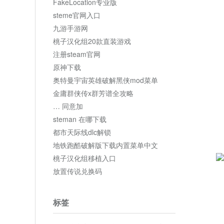
FakeLocation专业版
steme官网入口
九游手游网
桃子汉化组20款直装游戏
注册steam官网
原神下载
奥特曼宇宙英雄破解黑侠mod菜单
金庸群侠传x群芳谱全攻略
… 同意加
steman 在哪下载
都市天际线dlc解锁
地铁跑酷破解版下载内置菜单中文
桃子汉化组移植入口
放置传说兑换码
标签