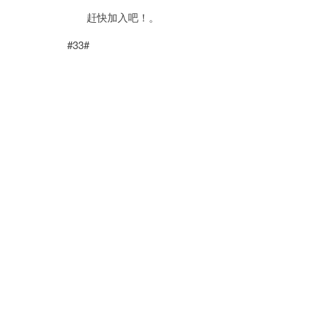
赶快加入吧！。
#33#