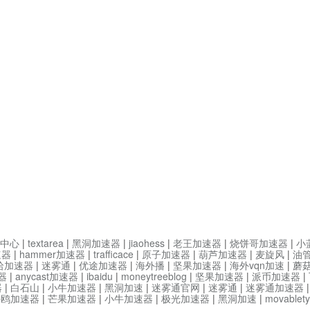
中心
|
textarea
|
黑洞加速器
|
jiaohess
|
老王加速器
|
烧饼哥加速器
|
小
速器
|
hammer加速器
|
trafficace
|
原子加速器
|
葫芦加速器
|
麦旋风
|
油
哈加速器
|
迷雾通
|
优途加速器
|
海外播
|
坚果加速器
|
海外vqn加速
|
蘑
器
|
anycast加速器
|
ibaidu
|
moneytreeblog
|
坚果加速器
|
派币加速器
|
器
|
白石山
|
小牛加速器
|
黑洞加速
|
迷雾通官网
|
迷雾通
|
迷雾通加速器
海鸥加速器
|
芒果加速器
|
小牛加速器
|
极光加速器
|
黑洞加速
|
movable