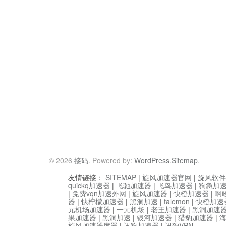
© 2026
接码
. Powered by:
WordPress
.
Sitemap
.
友情链接：
SITEMAP
|
旋风加速器官网
|
旋风软件
quickq加速器
|
飞驰加速器
|
飞鸟加速器
|
狗急加
|
免费vqn加速外网
|
旋风加速器
|
快橙加速器
|
啊
器
|
快柠檬加速器
|
黑洞加速
|
falemon
|
快橙加速
元机场加速器
|
一元机场
|
老王加速器
|
黑洞加速
果加速器
|
黑洞加速
|
银河加速器
|
猎豹加速器
|
旋风加速器度器
|
讯狗加速器
|
讯狗VPN