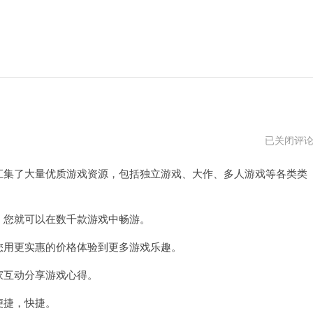
steam
已关闭评
官
网
汇集了大量优质游戏资源，包括独立游戏、大作、多人游戏等各类类
下
载
手
机
端
，您就可以在数千款游戏中畅游。
您用更实惠的价格体验到更多游戏乐趣。
家互动分享游戏心得。
便捷，快捷。