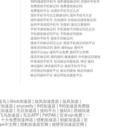
58同城虚拟手机号
临时接收验证码
买国外手机号
免费接收手机验证码
免费接收验证码
免费接码平台
去国外手机号怎么办
国外手机号可以注册微信吗
国外手机号大全
国外虚拟手机号
在线接码
在线短信接收验证码
如何申请虚拟手机号
安接码
微信注册接码
手机号接收验证码
手机接收不到验证码怎么办
手机接收验证码平台
手机验证码接收
拔国外手机号
接收不到验证码
接收不到验证码怎么办
接收手机验证码的平台
接收语音验证码
接码
接码app
接码号
接码平台app
接码平台免费
接码平台官网
接语音验证码
易码接码
极速接码
牛码验证码接收
申请虚拟手机号
短信验证码接收器
神话 接码
神话接码
神话接码平台
虚拟手机号平台
语音验证码接收平台
验证码接收
验证码接码
验证码接码平台
验证码短信接收平台
蓝鸟
|
tiktok加速器
|
旋风加速度器
|
旋风加速
|
管加速器
|
anycastly
|
INS加速器
|
INS加速器免费版
菇加速器
|
毛豆加速器
|
接码平台
|
接码S
|
西柚加速
飞鸟加速器
|
毛豆APP
|
PIKPAK
|
安卓vqn免费
|
一
|
十大免费加速神器
|
猎豹加速器
|
蚂蚁加速器
|
坚
type中文网
|
猎豹加速器官网
|
烧饼哥加速器官网
|