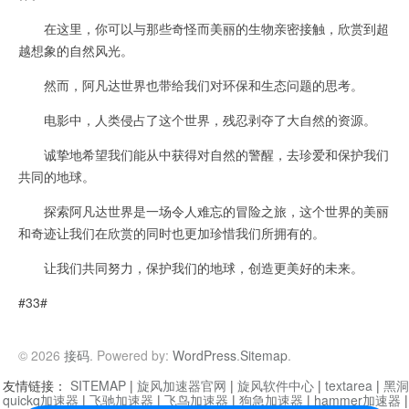
在这里，你可以与那些奇怪而美丽的生物亲密接触，欣赏到超
越想象的自然风光。
然而，阿凡达世界也带给我们对环保和生态问题的思考。
电影中，人类侵占了这个世界，残忍剥夺了大自然的资源。
诚挚地希望我们能从中获得对自然的警醒，去珍爱和保护我们
共同的地球。
探索阿凡达世界是一场令人难忘的冒险之旅，这个世界的美丽
和奇迹让我们在欣赏的同时也更加珍惜我们所拥有的。
让我们共同努力，保护我们的地球，创造更美好的未来。
#33#
© 2026
接码
. Powered by:
WordPress
.
Sitemap
.
友情链接：
SITEMAP
|
旋风加速器官网
|
旋风软件中心
|
textarea
|
黑洞
quickq加速器
|
飞驰加速器
|
飞鸟加速器
|
狗急加速器
|
hammer加速器