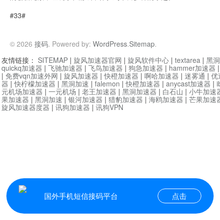
#33#
© 2026
接码
. Powered by:
WordPress
.
Sitemap
.
友情链接：
SITEMAP
|
旋风加速器官网
|
旋风软件中心
|
textarea
|
黑洞
quickq加速器
|
飞驰加速器
|
飞鸟加速器
|
狗急加速器
|
hammer加速器
|
免费vqn加速外网
|
旋风加速器
|
快橙加速器
|
啊哈加速器
|
迷雾通
|
优
器
|
快柠檬加速器
|
黑洞加速
|
falemon
|
快橙加速器
|
anycast加速器
|
i
元机场加速器
|
一元机场
|
老王加速器
|
黑洞加速器
|
白石山
|
小牛加速
果加速器
|
黑洞加速
|
银河加速器
|
猎豹加速器
|
海鸥加速器
|
芒果加速
旋风加速器度器
|
讯狗加速器
|
讯狗VPN
国外手机短信接码平台
点击