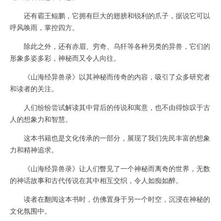
还有霸王鲲鹏，它拥有巨大的翅膀和锐利的爪子，据说它可以
呼风唤雨，掌控四方。
除此之外，还有赤眉、穷奇、乌犴等各种另类的异兽，它们的
形象多姿多彩，神秘而又令人向往。
《山海经异兽录》以其神秘而传奇的内容，吸引了众多研究者
和读者的关注。
人们纷纷尝试解读其中背后的传说和寓意，也不由得惊叹于古
人的想象力和智慧。
这本书籍也是文化传承的一部分，展现了我们先民丰富的想象
力和精神追求。
《山海经异兽录》让人们瞥见了一个神秘而离奇的世界，无数
的神话故事和古代传说在其中相互交织，令人如痴如醉。
读者在翻阅这本书时，仿佛置身于另一个时空，沉浸在神秘的
文化氛围中。