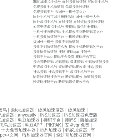
58同城虚拟手机号
临时接收验证码
买国外手机号
免费接收手机验证码
免费接收验证码
免费接码平台
去国外手机号怎么办
国外手机号可以注册微信吗
国外手机号大全
国外虚拟手机号
在线接码
在线短信接收验证码
如何申请虚拟手机号
安接码
微信注册接码
手机号接收验证码
手机接收不到验证码怎么办
手机接收验证码平台
手机验证码接收
拔国外手机号
接收不到验证码
接收不到验证码怎么办
接收手机验证码的平台
接收语音验证码
接码
接码app
接码号
接码平台app
接码平台免费
接码平台官网
接语音验证码
易码接码
极速接码
牛码验证码接收
申请虚拟手机号
短信验证码接收器
神话 接码
神话接码
神话接码平台
虚拟手机号平台
语音验证码接收平台
验证码接收
验证码接码
验证码接码平台
验证码短信接收平台
蓝鸟
|
tiktok加速器
|
旋风加速度器
|
旋风加速
|
管加速器
|
anycastly
|
INS加速器
|
INS加速器免费版
菇加速器
|
毛豆加速器
|
接码平台
|
接码S
|
西柚加速
飞鸟加速器
|
毛豆APP
|
PIKPAK
|
安卓vqn免费
|
一
|
十大免费加速神器
|
猎豹加速器
|
蚂蚁加速器
|
坚
type中文网
|
猎豹加速器官网
|
烧饼哥加速器官网
|