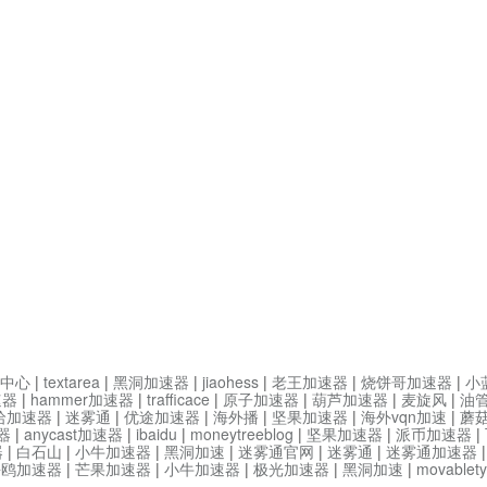
中心
|
textarea
|
黑洞加速器
|
jiaohess
|
老王加速器
|
烧饼哥加速器
|
小
速器
|
hammer加速器
|
trafficace
|
原子加速器
|
葫芦加速器
|
麦旋风
|
油
哈加速器
|
迷雾通
|
优途加速器
|
海外播
|
坚果加速器
|
海外vqn加速
|
蘑
器
|
anycast加速器
|
ibaidu
|
moneytreeblog
|
坚果加速器
|
派币加速器
|
器
|
白石山
|
小牛加速器
|
黑洞加速
|
迷雾通官网
|
迷雾通
|
迷雾通加速器
海鸥加速器
|
芒果加速器
|
小牛加速器
|
极光加速器
|
黑洞加速
|
movable