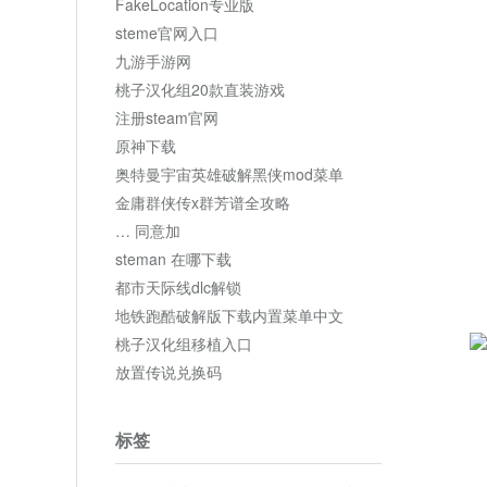
FakeLocation专业版
steme官网入口
九游手游网
桃子汉化组20款直装游戏
注册steam官网
原神下载
奥特曼宇宙英雄破解黑侠mod菜单
金庸群侠传x群芳谱全攻略
… 同意加
steman 在哪下载
都市天际线dlc解锁
地铁跑酷破解版下载内置菜单中文
桃子汉化组移植入口
放置传说兑换码
标签