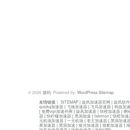
© 2026
接码
. Powered by:
WordPress
.
Sitemap
.
友情链接：
SITEMAP
|
旋风加速器官网
|
旋风软件
quickq加速器
|
飞驰加速器
|
飞鸟加速器
|
狗急加
|
免费vqn加速外网
|
旋风加速器
|
快橙加速器
|
啊
器
|
快柠檬加速器
|
黑洞加速
|
falemon
|
快橙加速
元机场加速器
|
一元机场
|
老王加速器
|
黑洞加速
果加速器
|
黑洞加速
|
银河加速器
|
猎豹加速器
|
旋风加速器度器
|
讯狗加速器
|
讯狗VPN