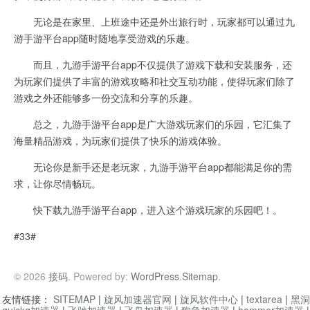
无论是在家里、上班途中还是外出旅行时，玩家都可以通过九
游手游平台app随时随地享受游戏的乐趣。
而且，九游手游平台app不仅提供了游戏下载和安装服务，还
为玩家们提供了丰富的游戏攻略和社交互动功能，使得玩家们除了
游戏之外还能够多一份交流和分享的乐趣。
总之，九游手游平台app是广大游戏玩家们的乐园，它汇集了
海量精品游戏，为玩家们提供了快乐的游戏体验。
无论你是新手还是老玩家，九游手游平台app都能满足你的需
求，让你尽情畅玩。
快下载九游手游平台app，进入这个游戏玩家的乐园吧！。
#33#
© 2026
接码
. Powered by:
WordPress
.
Sitemap
.
友情链接：
SITEMAP
|
旋风加速器官网
|
旋风软件中心
|
textarea
|
黑洞