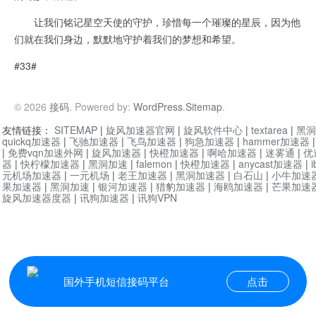
让我们铭记星空天使的守护，珍惜每一个璀璨的星辰，因为他
们就在我们身边，默默地守护着我们的梦想和希望。
#33#
© 2026
接码
. Powered by:
WordPress
.
Sitemap
.
友情链接：
SITEMAP
|
旋风加速器官网
|
旋风软件中心
|
textarea
|
黑洞
quickq加速器
|
飞驰加速器
|
飞鸟加速器
|
狗急加速器
|
hammer加速器
|
免费vqn加速外网
|
旋风加速器
|
快橙加速器
|
啊哈加速器
|
迷雾通
|
优
器
|
快柠檬加速器
|
黑洞加速
|
falemon
|
快橙加速器
|
anycast加速器
|
i
元机场加速器
|
一元机场
|
老王加速器
|
黑洞加速器
|
白石山
|
小牛加速
果加速器
|
黑洞加速
|
银河加速器
|
猎豹加速器
|
海鸥加速器
|
芒果加速
旋风加速器度器
|
讯狗加速器
|
讯狗VPN
国外手机短信接码平台
点击