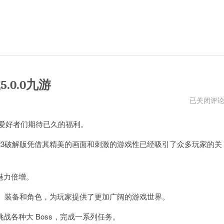
.0.0九游
元
已关闭评
气
骑
戏爱好者们期待已久的福利。
士
2023
破
3破解版凭借其精美的画面和刺激的游戏性已经吸引了众多玩家的关
解
版
全
无
魅力倍增。
限
下
载
卡、装备和角色，为玩家提供了更加广阔的游戏世界。
5.0.0
九
各种大 Boss，完成一系列任务。
游