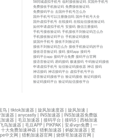
58同城虚拟手机号
临时接收验证码
买国外手机号
免费接收手机验证码
免费接收验证码
免费接码平台
去国外手机号怎么办
国外手机号可以注册微信吗
国外手机号大全
国外虚拟手机号
在线接码
在线短信接收验证码
如何申请虚拟手机号
安接码
微信注册接码
手机号接收验证码
手机接收不到验证码怎么办
手机接收验证码平台
手机验证码接收
拔国外手机号
接收不到验证码
接收不到验证码怎么办
接收手机验证码的平台
接收语音验证码
接码
接码app
接码号
接码平台app
接码平台免费
接码平台官网
接语音验证码
易码接码
极速接码
牛码验证码接收
申请虚拟手机号
短信验证码接收器
神话 接码
神话接码
神话接码平台
虚拟手机号平台
语音验证码接收平台
验证码接收
验证码接码
验证码接码平台
验证码短信接收平台
蓝鸟
|
tiktok加速器
|
旋风加速度器
|
旋风加速
|
管加速器
|
anycastly
|
INS加速器
|
INS加速器免费版
菇加速器
|
毛豆加速器
|
接码平台
|
接码S
|
西柚加速
飞鸟加速器
|
毛豆APP
|
PIKPAK
|
安卓vqn免费
|
一
|
十大免费加速神器
|
猎豹加速器
|
蚂蚁加速器
|
坚
type中文网
|
猎豹加速器官网
|
烧饼哥加速器官网
|