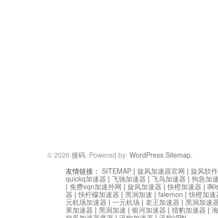
© 2026
接码
. Powered by:
WordPress
.
Sitemap
.
友情链接：
SITEMAP
|
旋风加速器官网
|
旋风软件
quickq加速器
|
飞驰加速器
|
飞鸟加速器
|
狗急加
|
免费vqn加速外网
|
旋风加速器
|
快橙加速器
|
啊
器
|
快柠檬加速器
|
黑洞加速
|
falemon
|
快橙加速
元机场加速器
|
一元机场
|
老王加速器
|
黑洞加速
果加速器
|
黑洞加速
|
银河加速器
|
猎豹加速器
|
旋风加速器度器
|
讯狗加速器
|
讯狗VPN