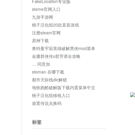
FakeLocation专业版
steme官网入口
九游手游网
桃子汉化组20款直装游戏
注册steam官网
原神下载
奥特曼宇宙英雄破解黑侠mod菜单
金庸群侠传x群芳谱全攻略
… 同意加
steman 在哪下载
都市天际线dlc解锁
地铁跑酷破解版下载内置菜单中文
桃子汉化组移植入口
放置传说兑换码
标签