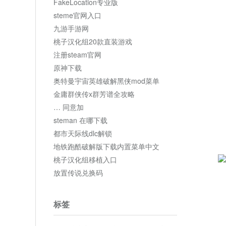
FakeLocation专业版
steme官网入口
九游手游网
桃子汉化组20款直装游戏
注册steam官网
原神下载
奥特曼宇宙英雄破解黑侠mod菜单
金庸群侠传x群芳谱全攻略
… 同意加
steman 在哪下载
都市天际线dlc解锁
地铁跑酷破解版下载内置菜单中文
桃子汉化组移植入口
放置传说兑换码
标签