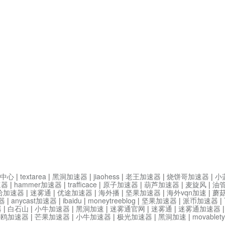
中心
|
textarea
|
黑洞加速器
|
jiaohess
|
老王加速器
|
烧饼哥加速器
|
小
速器
|
hammer加速器
|
trafficace
|
原子加速器
|
葫芦加速器
|
麦旋风
|
油
哈加速器
|
迷雾通
|
优途加速器
|
海外播
|
坚果加速器
|
海外vqn加速
|
蘑
器
|
anycast加速器
|
ibaidu
|
moneytreeblog
|
坚果加速器
|
派币加速器
|
器
|
白石山
|
小牛加速器
|
黑洞加速
|
迷雾通官网
|
迷雾通
|
迷雾通加速器
海鸥加速器
|
芒果加速器
|
小牛加速器
|
极光加速器
|
黑洞加速
|
movable