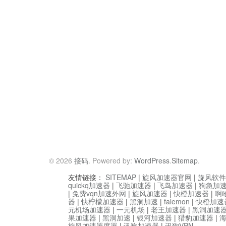
© 2026
接码
. Powered by:
WordPress
.
Sitemap
.
友情链接：
SITEMAP
|
旋风加速器官网
|
旋风软件
quickq加速器
|
飞驰加速器
|
飞鸟加速器
|
狗急加
|
免费vqn加速外网
|
旋风加速器
|
快橙加速器
|
啊
器
|
快柠檬加速器
|
黑洞加速
|
falemon
|
快橙加速
元机场加速器
|
一元机场
|
老王加速器
|
黑洞加速
果加速器
|
黑洞加速
|
银河加速器
|
猎豹加速器
|
旋风加速器度器
|
讯狗加速器
|
讯狗VPN