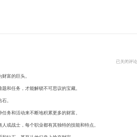
蛋
已关闭评
仔
派
为财富的巨头。
对
9999999
蛋
题和任务，才能解锁不可思议的宝藏。
币
钻石。
任务和活动来不断地积累更多的财富。
人或战士，每个职业都有其独特的技能和特点。
和钻石，甚至从他们身上抢夺财宝。