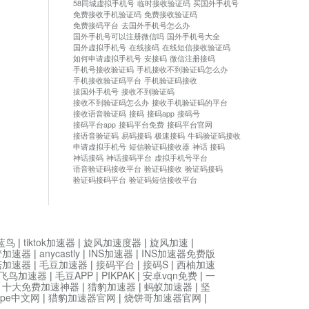
58同城虚拟手机号
临时接收验证码
买国外手机号
免费接收手机验证码
免费接收验证码
免费接码平台
去国外手机号怎么办
国外手机号可以注册微信吗
国外手机号大全
国外虚拟手机号
在线接码
在线短信接收验证码
如何申请虚拟手机号
安接码
微信注册接码
手机号接收验证码
手机接收不到验证码怎么办
手机接收验证码平台
手机验证码接收
拔国外手机号
接收不到验证码
接收不到验证码怎么办
接收手机验证码的平台
接收语音验证码
接码
接码app
接码号
接码平台app
接码平台免费
接码平台官网
接语音验证码
易码接码
极速接码
牛码验证码接收
申请虚拟手机号
短信验证码接收器
神话 接码
神话接码
神话接码平台
虚拟手机号平台
语音验证码接收平台
验证码接收
验证码接码
验证码接码平台
验证码短信接收平台
蓝鸟
|
tiktok加速器
|
旋风加速度器
|
旋风加速
|
管加速器
|
anycastly
|
INS加速器
|
INS加速器免费版
菇加速器
|
毛豆加速器
|
接码平台
|
接码S
|
西柚加速
飞鸟加速器
|
毛豆APP
|
PIKPAK
|
安卓vqn免费
|
一
|
十大免费加速神器
|
猎豹加速器
|
蚂蚁加速器
|
坚
type中文网
|
猎豹加速器官网
|
烧饼哥加速器官网
|