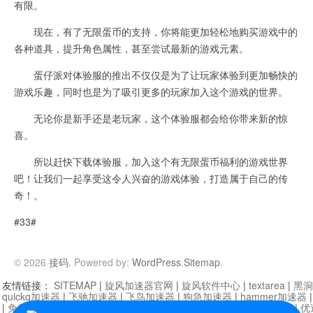
有限。
现在，有了无限蛋币的支持，你将能更加轻松地购买游戏中的
各种道具，提升角色属性，甚至尝试最新的游戏元素。
蛋仔派对体验服的推出不仅仅是为了让玩家体验到更加畅快的
游戏乐趣，同时也是为了吸引更多的玩家加入这个游戏的世界。
无论你是新手还是老玩家，这个体验服都会给你带来新的惊
喜。
所以赶快下载体验服，加入这个有无限蛋币福利的游戏世界
吧！让我们一起享受这令人兴奋的游戏体验，打造属于自己的传
奇！。
#33#
© 2026
接码
. Powered by:
WordPress
.
Sitemap
.
友情链接：
SITEMAP
|
旋风加速器官网
|
旋风软件中心
|
textarea
|
黑洞
quickq加速器
|
飞驰加速器
|
飞鸟加速器
|
狗急加速器
|
hammer加速器
|
免费vqn加速外网
|
旋风加速器
|
快橙加速器
|
啊哈加速器
|
迷雾通
|
优